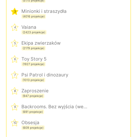
(5175 projekcje)
Minionki i straszydła
3
(4016 projekcje)
Vaiana
4
(2423 projekcje)
Ekipa zwierzaków
5
(2179 projekcje)
Toy Story 5
6
(1927 projekcje)
Psi Patrol i dinozaury
7
(1013 projekcje)
Zaproszenie
8
(947 projekcje)
Backrooms. Bez wyjścia (wersja rozszerzona)
9
(691 projekcje)
Obsesja
10
(609 projekcje)