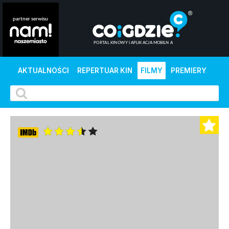
AKTUALNOŚCI
REPERTUAR KIN
FILMY
PREMIERY