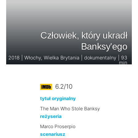
Człowiek, który ukradł
Banksy'ego
2018 | Włochy, Wielka Brytania | dokumentalny | 93
min
6.2/10
tytuł oryginalny
The Man Who Stole Banksy
reżyseria
Marco Proserpio
scenariusz