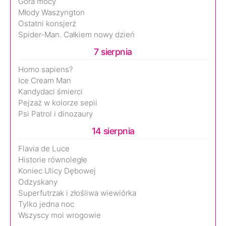
Góra mocy
Młody Waszyngton
Ostatni konsjerż
Spider-Man. Całkiem nowy dzień
7 sierpnia
Homo sapiens?
Ice Cream Man
Kandydaci śmierci
Pejzaż w kolorze sepii
Psi Patrol i dinozaury
14 sierpnia
Flavia de Luce
Historie równoległe
Koniec Ulicy Dębowej
Odzyskany
Superfutrzak i złośliwa wiewiórka
Tylko jedna noc
Wszyscy moi wrogowie