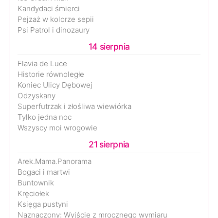
Kandydaci śmierci
Pejzaż w kolorze sepii
Psi Patrol i dinozaury
14 sierpnia
Flavia de Luce
Historie równoległe
Koniec Ulicy Dębowej
Odzyskany
Superfutrzak i złośliwa wiewiórka
Tylko jedna noc
Wszyscy moi wrogowie
21 sierpnia
Arek.Mama.Panorama
Bogaci i martwi
Buntownik
Kręciołek
Księga pustyni
Naznaczony: Wyjście z mrocznego wymiaru