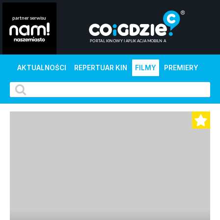
AKTUALNOŚCI
REPERTUAR KIN
FILMY
PREMIERY