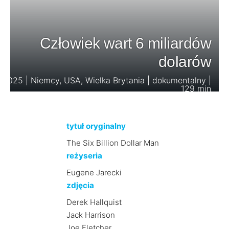
Człowiek wart 6 miliardów
dolarów
2025 | Niemcy, USA, Wielka Brytania | dokumentalny |
129 min
tytuł oryginalny
The Six Billion Dollar Man
reżyseria
Eugene Jarecki
zdjęcia
Derek Hallquist
Jack Harrison
Joe Fletcher