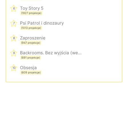
Toy Story 5
6
(1927 projekcje)
Psi Patrol i dinozaury
7
(1013 projekcje)
Zaproszenie
8
(947 projekcje)
Backrooms. Bez wyjścia (wersja rozszerzona)
9
(691 projekcje)
Obsesja
10
(609 projekcje)