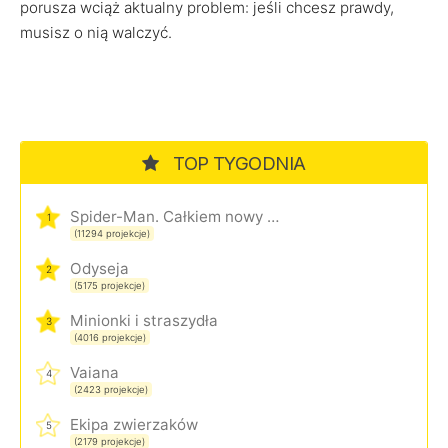
porusza wciąż aktualny problem: jeśli chcesz prawdy,
musisz o nią walczyć.
TOP TYGODNIA
Spider-Man. Całkiem nowy dzień
1
(11294 projekcje)
Odyseja
2
(5175 projekcje)
Minionki i straszydła
3
(4016 projekcje)
Vaiana
4
(2423 projekcje)
Ekipa zwierzaków
5
(2179 projekcje)