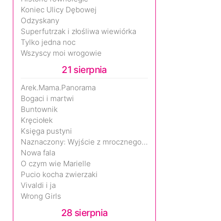
Koniec Ulicy Dębowej
Odzyskany
Superfutrzak i złośliwa wiewiórka
Tylko jedna noc
Wszyscy moi wrogowie
21 sierpnia
Arek.Mama.Panorama
Bogaci i martwi
Buntownik
Kręciołek
Księga pustyni
Naznaczony: Wyjście z mrocznego wymiaru
Nowa fala
O czym wie Marielle
Pucio kocha zwierzaki
Vivaldi i ja
Wrong Girls
28 sierpnia