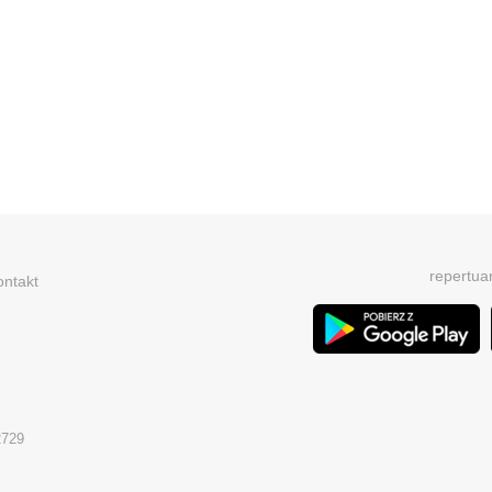
repertua
ontakt
2729