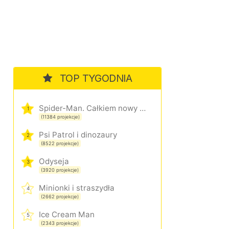
TOP TYGODNIA
Spider-Man. Całkiem nowy dzień
1
(11384 projekcje)
Psi Patrol i dinozaury
2
(8522 projekcje)
Odyseja
3
(3920 projekcje)
Minionki i straszydła
4
(2662 projekcje)
Ice Cream Man
5
(2343 projekcje)