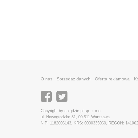
O nas
Sprzedaż danych
Oferta reklamowa
K
Copyright by coigdzie.pl sp. z o.o.
ul. Nowogrodzka 31, 00-511 Warszawa
NIP: 1182006143, KRS: 0000335060, REGON: 14196