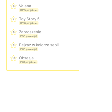
Vaiana
6
(1165 projekcje)
Toy Story 5
7
(1074 projekcje)
Zaproszenie
8
(656 projekcje)
Pejzaż w kolorze sepii
9
(608 projekcje)
Obsesja
10
(501 projekcje)