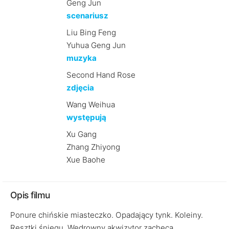
Geng Jun
scenariusz
Liu Bing Feng
Yuhua Geng Jun
muzyka
Second Hand Rose
zdjęcia
Wang Weihua
występują
Xu Gang
Zhang Zhiyong
Xue Baohe
Opis filmu
Ponure chińskie miasteczko. Opadający tynk. Koleiny.
Resztki śniegu. Wędrowny akwizytor zachęca