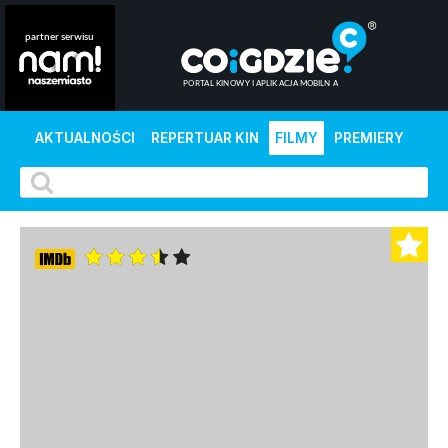
AKTUALNOŚCI
REPERTUAR KIN
FILMY
PREMIERY