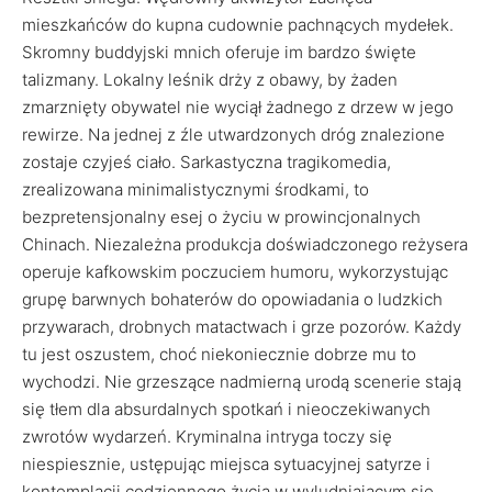
mieszkańców do kupna cudownie pachnących mydełek.
Skromny buddyjski mnich oferuje im bardzo święte
talizmany. Lokalny leśnik drży z obawy, by żaden
zmarznięty obywatel nie wyciął żadnego z drzew w jego
rewirze. Na jednej z źle utwardzonych dróg znalezione
zostaje czyjeś ciało. Sarkastyczna tragikomedia,
zrealizowana minimalistycznymi środkami, to
bezpretensjonalny esej o życiu w prowincjonalnych
Chinach. Niezależna produkcja doświadczonego reżysera
operuje kafkowskim poczuciem humoru, wykorzystując
grupę barwnych bohaterów do opowiadania o ludzkich
przywarach, drobnych matactwach i grze pozorów. Każdy
tu jest oszustem, choć niekoniecznie dobrze mu to
wychodzi. Nie grzeszące nadmierną urodą scenerie stają
się tłem dla absurdalnych spotkań i nieoczekiwanych
zwrotów wydarzeń. Kryminalna intryga toczy się
niespiesznie, ustępując miejsca sytuacyjnej satyrze i
kontemplacji codziennego życia w wyludniającym się