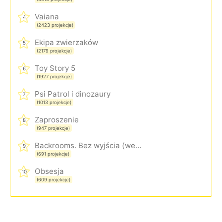
Vaiana
4
(2423 projekcje)
Ekipa zwierzaków
5
(2179 projekcje)
Toy Story 5
6
(1927 projekcje)
Psi Patrol i dinozaury
7
(1013 projekcje)
Zaproszenie
8
(947 projekcje)
Backrooms. Bez wyjścia (wersja rozszerzona)
9
(691 projekcje)
Obsesja
10
(609 projekcje)