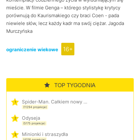
mieście. W filmie Genga – którego stylistykę krytycy
porównują do Kaurismakiego czy braci Coen - pada
niewiele słów, lecz każdy kadr ma swój ciężar. Jagoda
Murczyńska
16+
ograniczenie wiekowe
TOP TYGODNIA
Spider-Man. Całkiem nowy dzień
1
(11294 projekcje)
Odyseja
2
(5175 projekcje)
Minionki i straszydła
3
(4016 projekcje)