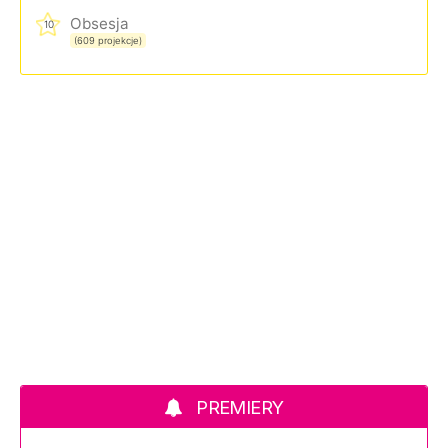
Obsesja
10
(609 projekcje)
PREMIERY