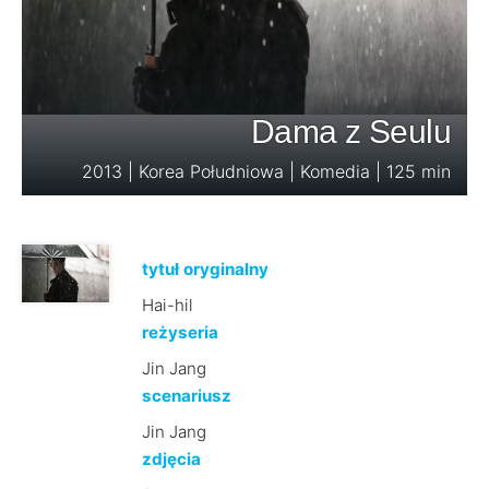
Dama z Seulu
2013 | Korea Południowa | Komedia | 125 min
tytuł oryginalny
Hai-hil
reżyseria
Jin Jang
scenariusz
Jin Jang
zdjęcia