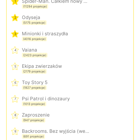
Spider-Man. Całkiem nowy dzień
1
(11294 projekcje)
Odyseja
2
(5175 projekcje)
Minionki i straszydła
3
(4016 projekcje)
Vaiana
4
(2423 projekcje)
Ekipa zwierzaków
5
(2179 projekcje)
Toy Story 5
6
(1927 projekcje)
Psi Patrol i dinozaury
7
(1013 projekcje)
Zaproszenie
8
(947 projekcje)
Backrooms. Bez wyjścia (wersja rozszerzona)
9
(691 projekcje)