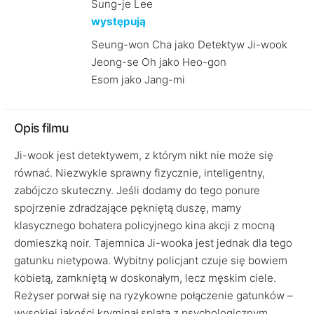
Sung-je Lee
występują
Seung-won Cha jako Detektyw Ji-wook
Jeong-se Oh jako Heo-gon
Esom jako Jang-mi
Opis filmu
Ji-wook jest detektywem, z którym nikt nie może się
równać. Niezwykle sprawny fizycznie, inteligentny,
zabójczo skuteczny. Jeśli dodamy do tego ponure
spojrzenie zdradzające pękniętą duszę, mamy
klasycznego bohatera policyjnego kina akcji z mocną
domieszką noir. Tajemnica Ji-wooka jest jednak dla tego
gatunku nietypowa. Wybitny policjant czuje się bowiem
kobietą, zamkniętą w doskonałym, lecz męskim ciele.
Reżyser porwał się na ryzykowne połączenie gatunków –
wysokiej jakości kryminał splata z psychologicznym