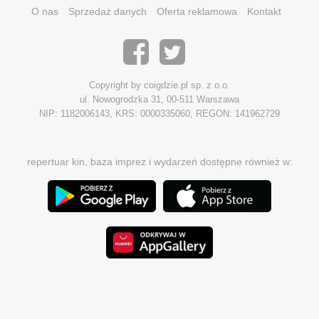
O nas
Sprzedaż danych
Oferta reklamowa
Kontakt
Copyright by coigdzie.pl sp. z o.o.
ul. Nowogrodzka 31, 00-511 Warszawa
NIP: 1182006143, KRS: 0000335060, REGON: 141962729
repertuar kin, baza imprez i wydarzeń dostępne również w: