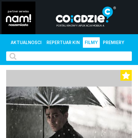
AKTUALNOŚCI
REPERTUAR KIN
FILMY
PREMIERY