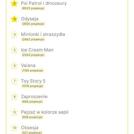
Psi Patrol i dinozaury
2
(8522 projekcje)
Odyseja
3
(3920 projekcje)
Minionki i straszydła
4
(2662 projekcje)
Ice Cream Man
5
(2343 projekcje)
Vaiana
6
(1165 projekcje)
Toy Story 5
7
(1074 projekcje)
Zaproszenie
8
(656 projekcje)
Pejzaż w kolorze sepii
9
(608 projekcje)
Obsesja
10
(501 projekcje)