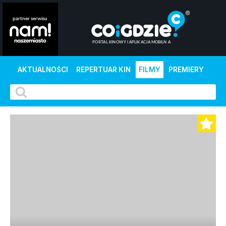
AKTUALNOŚCI
REPERTUAR KIN
FILMY
PREMIERY