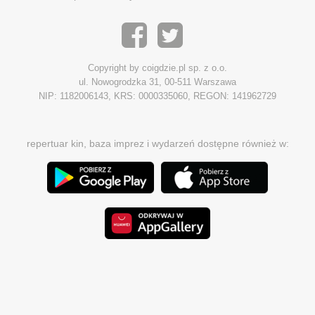
Copyright by coigdzie.pl sp. z o.o.
ul. Nowogrodzka 31, 00-511 Warszawa
NIP: 1182006143, KRS: 0000335060, REGON: 141962729
repertuar kin, baza imprez i wydarzeń dostępne również w: