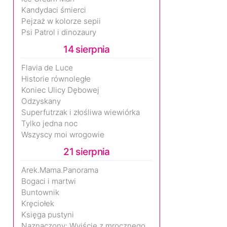
Kandydaci śmierci
Pejzaż w kolorze sepii
Psi Patrol i dinozaury
14 sierpnia
Flavia de Luce
Historie równoległe
Koniec Ulicy Dębowej
Odzyskany
Superfutrzak i złośliwa wiewiórka
Tylko jedna noc
Wszyscy moi wrogowie
21 sierpnia
Arek.Mama.Panorama
Bogaci i martwi
Buntownik
Kręciołek
Księga pustyni
Naznaczony: Wyjście z mrocznego wymiaru