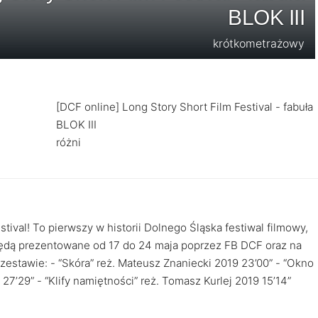
BLOK III
krótkometrażowy
[DCF online] Long Story Short Film Festival - fabuła
BLOK III
różni
ival! To pierwszy w historii Dolnego Śląska festiwal filmowy,
 będą prezentowane od 17 do 24 maja poprzez FB DCF oraz na
 zestawie: - “Skóra” reż. Mateusz Znaniecki 2019 23’00” - “Okno
27’29” - “Klify namiętności” reż. Tomasz Kurlej 2019 15’14”