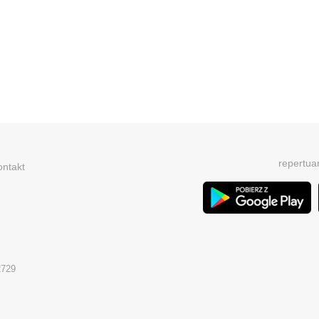
repertua
ontakt
2729