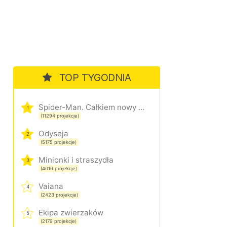
TOP TYGODNIA
Spider-Man. Całkiem nowy dzień
1
(11294 projekcje)
Odyseja
2
(5175 projekcje)
Minionki i straszydła
3
(4016 projekcje)
Vaiana
4
(2423 projekcje)
Ekipa zwierzaków
5
(2179 projekcje)