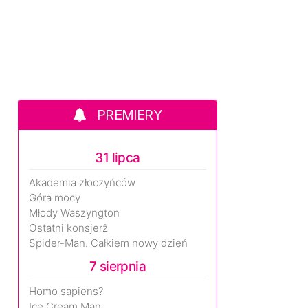
PREMIERY
31 lipca
Akademia złoczyńców
Góra mocy
Młody Waszyngton
Ostatni konsjerż
Spider-Man. Całkiem nowy dzień
7 sierpnia
Homo sapiens?
Ice Cream Man