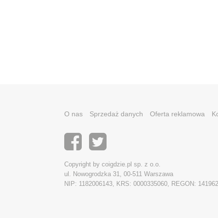
O nas
Sprzedaż danych
Oferta reklamowa
K
Copyright by coigdzie.pl sp. z o.o.
ul. Nowogrodzka 31, 00-511 Warszawa
NIP: 1182006143, KRS: 0000335060, REGON: 14196