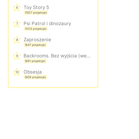
Toy Story 5
6
(1927 projekcje)
Psi Patrol i dinozaury
7
(1013 projekcje)
Zaproszenie
8
(947 projekcje)
Backrooms. Bez wyjścia (wersja rozszerzona)
9
(691 projekcje)
Obsesja
10
(609 projekcje)