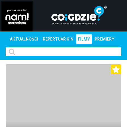
AKTUALNOŚCI
REPERTUAR KIN
FILMY
PREMIERY