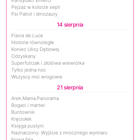
Kandydaci śmierci
Pejzaż w kolorze sepii
Psi Patrol i dinozaury
14 sierpnia
Flavia de Luce
Historie równoległe
Koniec Ulicy Dębowej
Odzyskany
Superfutrzak i złośliwa wiewiórka
Tylko jedna noc
Wszyscy moi wrogowie
21 sierpnia
Arek.Mama.Panorama
Bogaci i martwi
Buntownik
Kręciołek
Księga pustyni
Naznaczony: Wyjście z mrocznego wymiaru
Nowa fala