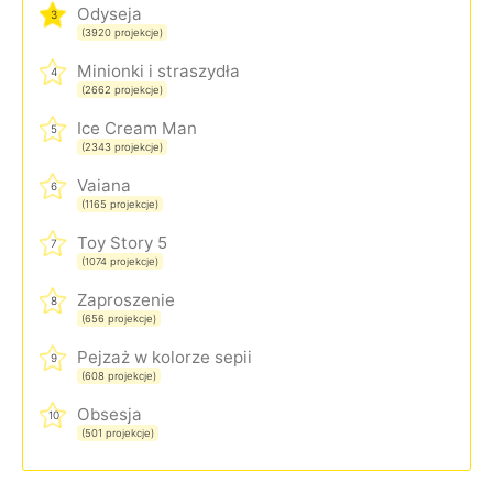
Odyseja
3
(3920 projekcje)
Minionki i straszydła
4
(2662 projekcje)
Ice Cream Man
5
(2343 projekcje)
Vaiana
6
(1165 projekcje)
Toy Story 5
7
(1074 projekcje)
Zaproszenie
8
(656 projekcje)
Pejzaż w kolorze sepii
9
(608 projekcje)
Obsesja
10
(501 projekcje)