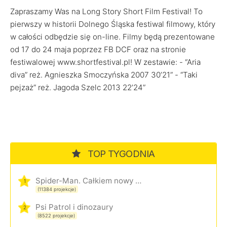
Zapraszamy Was na Long Story Short Film Festival! To
pierwszy w historii Dolnego Śląska festiwal filmowy, który
w całości odbędzie się on-line. Filmy będą prezentowane
od 17 do 24 maja poprzez FB DCF oraz na stronie
festiwalowej www.shortfestival.pl! W zestawie: - “Aria
diva” reż. Agnieszka Smoczyńska 2007 30’21” - “Taki
pejzaż” reż. Jagoda Szelc 2013 22’24”
TOP TYGODNIA
Spider-Man. Całkiem nowy dzień
1
(11384 projekcje)
Psi Patrol i dinozaury
2
(8522 projekcje)