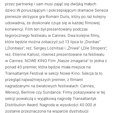
przez partnerkę i sam musi zająć się dwójką małych
dzieci.W poruszającym i pokrzepiającym dramacie Seneza
pierwsze skrzypce gra Romain Duris, który po raz kolejny
udowadnia, że doskonale czuje się w każdej filmowej
konwencji. Film ten był prezentowany podczas
tegorocznego festiwalu w Cannes. Dwa kolejne filmy,
które będzie można zobaczyć już 13 lipca to „Donbas”
(„Donbass”, reż. Sergey Loznitsa) i „Żniwa” („Die Stropers”,
reż. Etienne Kallos), również prezentowane na festiwalu
w Cannes. NOWE KINO Film „Nasze zmagania” to jedna z
ponad 40 premier, która będzie miała miejsce na
Transatlantyk Festival w sekcji Nowe Kino. Sekcja ta to
przegląd najważniejszych premier, z filmami
nagradzanymi na światowych festiwalach: Cannes,
Wenecji, Berlinie czy Sundance. Filmy pokazywane w tej
sekcji powalczą o wyjątkową nagrodę Transatlantyk
Distribution Award. Nagroda w wysokości 40 000 zł
zostanie przeznaczona na wsparcie dystrybucji