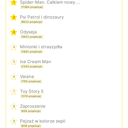
Spider-Man. Całkiem nowy dzień
1
(11384 projekcje)
Psi Patrol i dinozaury
2
(8522 projekcje)
Odyseja
3
(3920 projekcje)
Minionki i straszydła
4
(2662 projekcje)
Ice Cream Man
5
(2343 projekcje)
Vaiana
6
(1165 projekcje)
Toy Story 5
7
(1074 projekcje)
Zaproszenie
8
(656 projekcje)
Pejzaż w kolorze sepii
9
(608 projekcje)