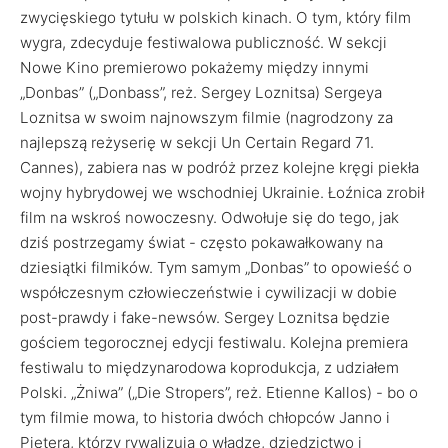
zwycięskiego tytułu w polskich kinach. O tym, który film
wygra, zdecyduje festiwalowa publiczność. W sekcji
Nowe Kino premierowo pokażemy między innymi
„Donbas” („Donbass”, reż. Sergey Loznitsa) Sergeya
Loznitsa w swoim najnowszym filmie (nagrodzony za
najlepszą reżyserię w sekcji Un Certain Regard 71.
Cannes), zabiera nas w podróż przez kolejne kręgi piekła
wojny hybrydowej we wschodniej Ukrainie. Łoźnica zrobił
film na wskroś nowoczesny. Odwołuje się do tego, jak
dziś postrzegamy świat - często pokawałkowany na
dziesiątki filmików. Tym samym „Donbas” to opowieść o
współczesnym człowieczeństwie i cywilizacji w dobie
post-prawdy i fake-newsów. Sergey Loznitsa będzie
gościem tegorocznej edycji festiwalu. Kolejna premiera
festiwalu to międzynarodowa koprodukcja, z udziałem
Polski. „Żniwa” („Die Stropers”, reż. Etienne Kallos) - bo o
tym filmie mowa, to historia dwóch chłopców Janno i
Pietera, którzy rywalizują o władzę, dziedzictwo i