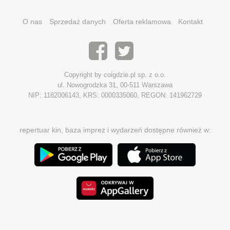
O nas
Sprzedaż danych
Oferta reklamowa
Kontakt
Copyright by coigdzie.pl sp. z o.o.
ul. Nowogrodzka 31, 00-511 Warszawa
NIP: 1182006143, KRS: 0000335060, REGON: 141962729
repertuar kin, baza imprez i wydarzeń dostępne również w: