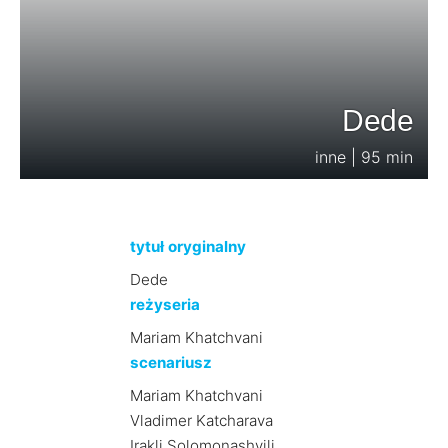
Dede
inne | 95 min
tytuł oryginalny
Dede
reżyseria
Mariam Khatchvani
scenariusz
Mariam Khatchvani
Vladimer Katcharava
Irakli Solomonashvili