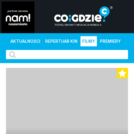
AKTUALNOŚCI
REPERTUAR KIN
FILMY
PREMIERY