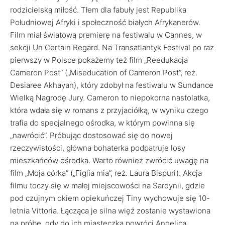
rodzicielską miłość. Tłem dla fabuły jest Republika
Południowej Afryki i społeczność białych Afrykanerów.
Film miał światową premierę na festiwalu w Cannes, w
sekcji Un Certain Regard. Na Transatlantyk Festival po raz
pierwszy w Polsce pokażemy też film „Reedukacja
Cameron Post” („Miseducation of Cameron Post”, reż.
Desiaree Akhayan), który zdobył na festiwalu w Sundance
Wielką Nagrodę Jury. Cameron to niepokorna nastolatka,
która wdała się w romans z przyjaciółką, w wyniku czego
trafia do specjalnego ośrodka, w którym powinna się
„nawrócić”. Próbując dostosować się do nowej
rzeczywistości, główna bohaterka podpatruje losy
mieszkańców ośrodka. Warto również zwrócić uwagę na
film „Moja córka” („Figlia mia”, reż. Laura Bispuri). Akcja
filmu toczy się w małej miejscowości na Sardynii, gdzie
pod czujnym okiem opiekuńczej Tiny wychowuje się 10-
letnia Vittoria. Łącząca je silna więź zostanie wystawiona
na próbę, gdy do ich miasteczka powróci Angelica