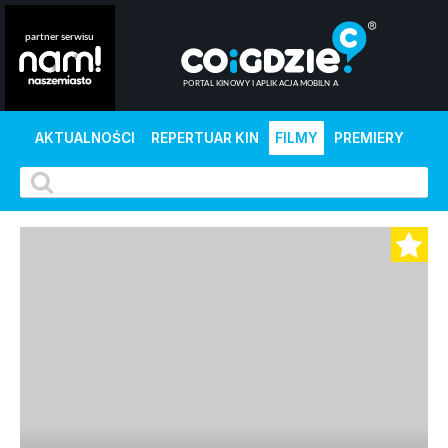
AKTUALNOŚCI
REPERTUAR KIN
FILMY
PREMIERY