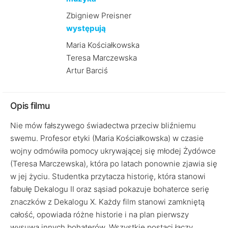
Zbigniew Preisner
występują
Maria Kościałkowska
Teresa Marczewska
Artur Barciś
Opis filmu
Nie mów fałszywego świadectwa przeciw bliźniemu
swemu. Profesor etyki (Maria Kościałkowska) w czasie
wojny odmówiła pomocy ukrywającej się młodej Żydówce
(Teresa Marczewska), która po latach ponownie zjawia się
w jej życiu. Studentka przytacza historię, która stanowi
fabułę Dekalogu II oraz sąsiad pokazuje bohaterce serię
znaczków z Dekalogu X. Każdy film stanowi zamkniętą
całość, opowiada różne historie i na plan pierwszy
wysuwa innych bohaterów. Wszystkie postaci łączy