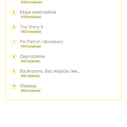
(2423 projekcje)
Ekipa zwierzaków
5
(2179 projekcje)
Toy Story 5
6
(1927 projekcje)
Psi Patrol i dinozaury
7
(1013 projekcje)
Zaproszenie
8
(947 projekcje)
Backrooms. Bez wyjścia (wersja rozszerzona)
9
(691 projekcje)
Obsesja
10
(609 projekcje)