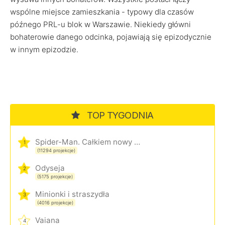
wspólne miejsce zamieszkania - typowy dla czasów
późnego PRL-u blok w Warszawie. Niekiedy główni
bohaterowie danego odcinka, pojawiają się epizodycznie
w innym epizodzie.
TOP TYGODNIA
Spider-Man. Całkiem nowy dzień
1
(11294 projekcje)
Odyseja
2
(5175 projekcje)
Minionki i straszydła
3
(4016 projekcje)
Vaiana
4