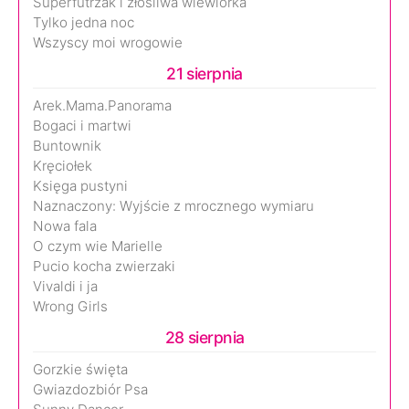
Superfutrzak i złośliwa wiewiórka
Tylko jedna noc
Wszyscy moi wrogowie
21 sierpnia
Arek.Mama.Panorama
Bogaci i martwi
Buntownik
Kręciołek
Księga pustyni
Naznaczony: Wyjście z mrocznego wymiaru
Nowa fala
O czym wie Marielle
Pucio kocha zwierzaki
Vivaldi i ja
Wrong Girls
28 sierpnia
Gorzkie święta
Gwiazdozbiór Psa