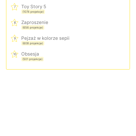
Toy Story 5
7
(1074 projekcje)
Zaproszenie
8
(656 projekcje)
Pejzaż w kolorze sepii
9
(608 projekcje)
Obsesja
10
(501 projekcje)