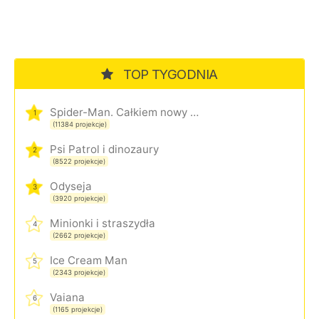
TOP TYGODNIA
Spider-Man. Całkiem nowy dzień
1
(11384 projekcje)
Psi Patrol i dinozaury
2
(8522 projekcje)
Odyseja
3
(3920 projekcje)
Minionki i straszydła
4
(2662 projekcje)
Ice Cream Man
5
(2343 projekcje)
Vaiana
6
(1165 projekcje)