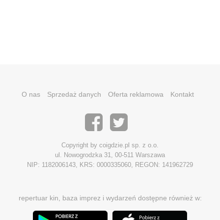
O nas
Sprzedaż danych
Oferta reklamowa
Kontakt
Copyright by coigdzie.pl sp. z o.o.
ul. Nowogrodzka 31, 00-511 Warszawa
NIP: 1182006143, KRS: 0000335060, REGON: 141962729
repertuar kin, baza imprez i wydarzeń dostępne również w: