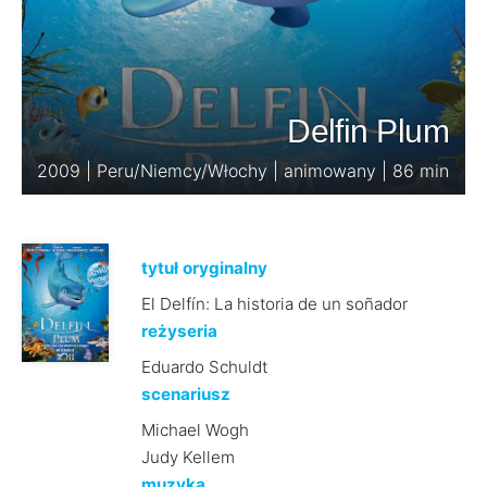
Delfin Plum
2009 | Peru/Niemcy/Włochy | animowany | 86 min
tytuł oryginalny
El Delfín: La historia de un soñador
reżyseria
Eduardo Schuldt
scenariusz
Michael Wogh
Judy Kellem
muzyka