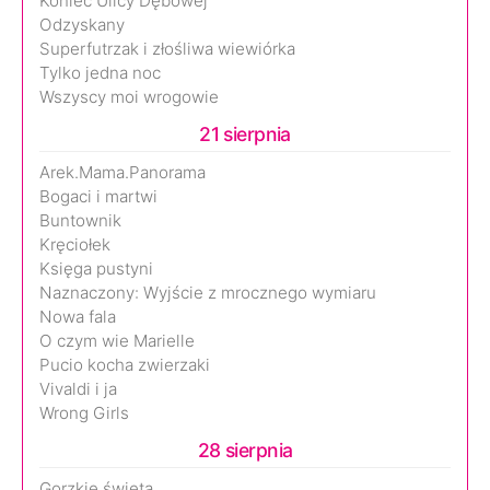
Koniec Ulicy Dębowej
Odzyskany
Superfutrzak i złośliwa wiewiórka
Tylko jedna noc
Wszyscy moi wrogowie
21 sierpnia
Arek.Mama.Panorama
Bogaci i martwi
Buntownik
Kręciołek
Księga pustyni
Naznaczony: Wyjście z mrocznego wymiaru
Nowa fala
O czym wie Marielle
Pucio kocha zwierzaki
Vivaldi i ja
Wrong Girls
28 sierpnia
Gorzkie święta