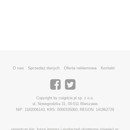
O nas
Sprzedaż danych
Oferta reklamowa
Kontakt
Copyright by coigdzie.pl sp. z o.o.
ul. Nowogrodzka 31, 00-511 Warszawa
NIP: 1182006143, KRS: 0000335060, REGON: 141962729
repertuar kin, baza imprez i wydarzeń dostępne również w: