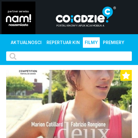
AKTUALNOŚCI
REPERTUAR KIN
FILMY
PREMIERY