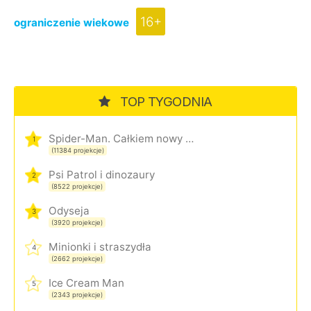
16+
ograniczenie wiekowe
TOP TYGODNIA
Spider-Man. Całkiem nowy dzień
1
(11384 projekcje)
Psi Patrol i dinozaury
2
(8522 projekcje)
Odyseja
3
(3920 projekcje)
Minionki i straszydła
4
(2662 projekcje)
Ice Cream Man
5
(2343 projekcje)