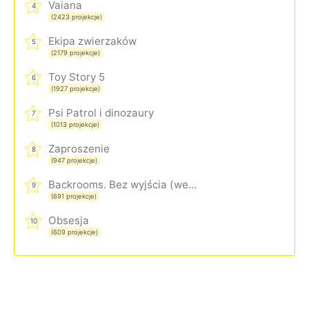
Vaiana
4
(2423 projekcje)
Ekipa zwierzaków
5
(2179 projekcje)
Toy Story 5
6
(1927 projekcje)
Psi Patrol i dinozaury
7
(1013 projekcje)
Zaproszenie
8
(947 projekcje)
Backrooms. Bez wyjścia (wersja rozszerzona)
9
(691 projekcje)
Obsesja
10
(609 projekcje)