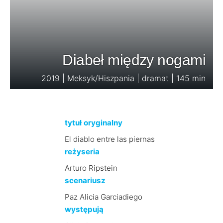
Diabeł między nogami
2019 | Meksyk/Hiszpania | dramat | 145 min
tytuł oryginalny
El diablo entre las piernas
reżyseria
Arturo Ripstein
scenariusz
Paz Alicia Garciadiego
występują