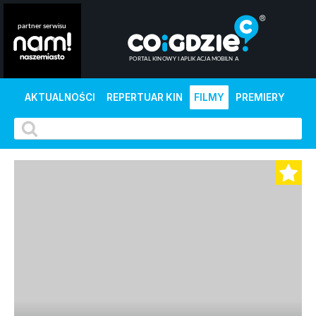
AKTUALNOŚCI
REPERTUAR KIN
FILMY
PREMIERY