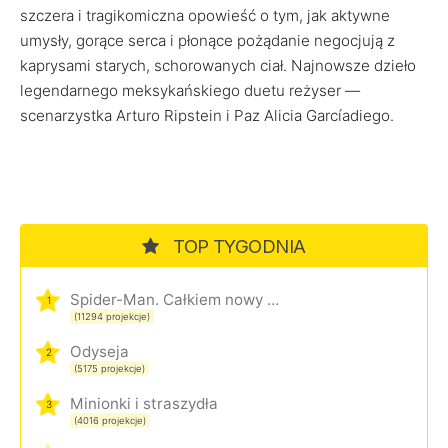
szczera i tragikomiczna opowieść o tym, jak aktywne
umysły, gorące serca i płonące pożądanie negocjują z
kaprysami starych, schorowanych ciał. Najnowsze dzieło
legendarnego meksykańskiego duetu reżyser —
scenarzystka Arturo Ripstein i Paz Alicia Garcíadiego.
TOP TYGODNIA
Spider-Man. Całkiem nowy dzień
1
(11294 projekcje)
Odyseja
2
(5175 projekcje)
Minionki i straszydła
3
(4016 projekcje)