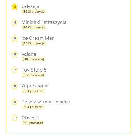
Odyseja
3
(3920 projekcje)
Minionki i straszydła
4
(2662 projekcje)
Ice Cream Man
5
(2343 projekcje)
Vaiana
6
(1165 projekcje)
Toy Story 5
7
(1074 projekcje)
Zaproszenie
8
(656 projekcje)
Pejzaż w kolorze sepii
9
(608 projekcje)
Obsesja
10
(501 projekcje)