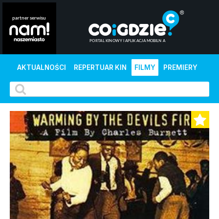
AKTUALNOŚCI
REPERTUAR KIN
FILMY
PREMIERY