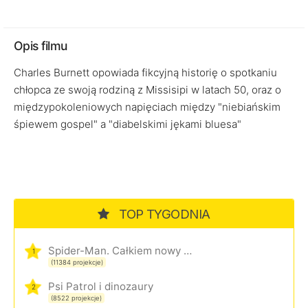
Opis filmu
Charles Burnett opowiada fikcyjną historię o spotkaniu
chłopca ze swoją rodziną z Missisipi w latach 50, oraz o
międzypokoleniowych napięciach między "niebiańskim
śpiewem gospel" a "diabelskimi jękami bluesa"
TOP TYGODNIA
Spider-Man. Całkiem nowy dzień
1
(11384 projekcje)
Psi Patrol i dinozaury
2
(8522 projekcje)