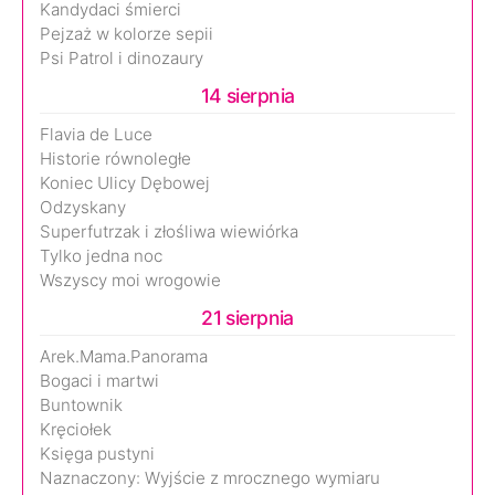
Kandydaci śmierci
Pejzaż w kolorze sepii
Psi Patrol i dinozaury
14 sierpnia
Flavia de Luce
Historie równoległe
Koniec Ulicy Dębowej
Odzyskany
Superfutrzak i złośliwa wiewiórka
Tylko jedna noc
Wszyscy moi wrogowie
21 sierpnia
Arek.Mama.Panorama
Bogaci i martwi
Buntownik
Kręciołek
Księga pustyni
Naznaczony: Wyjście z mrocznego wymiaru