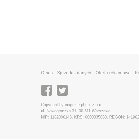
O nas
Sprzedaż danych
Oferta reklamowa
K
Copyright by coigdzie.pl sp. z o.o.
ul. Nowogrodzka 31, 00-511 Warszawa
NIP: 1182006143, KRS: 0000335060, REGON: 14196