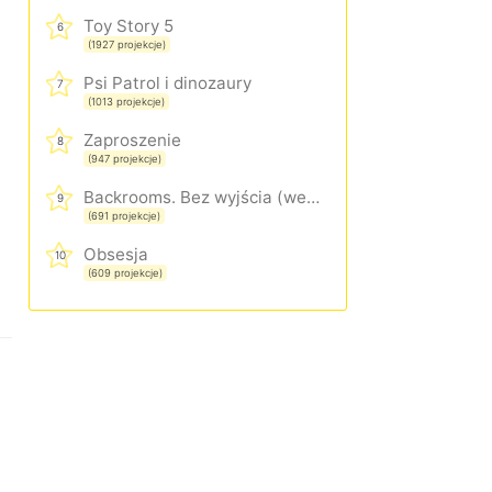
Toy Story 5
6
(1927 projekcje)
Psi Patrol i dinozaury
7
(1013 projekcje)
Zaproszenie
8
(947 projekcje)
Backrooms. Bez wyjścia (wersja rozszerzona)
9
(691 projekcje)
Obsesja
10
(609 projekcje)