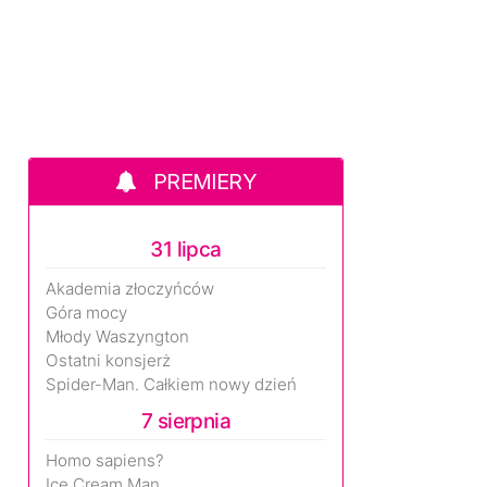
PREMIERY
31 lipca
Akademia złoczyńców
Góra mocy
Młody Waszyngton
Ostatni konsjerż
Spider-Man. Całkiem nowy dzień
7 sierpnia
Homo sapiens?
Ice Cream Man