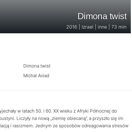
Dimona twist
2016 | Izrael | inne | 73 min
Dimona twist
Michal Aviad
jechały w latach 50. i 60. XX wieku z Afryki Północnej do
styni. Liczyły na nową „ziemię obiecaną”, a przyszło się im
zolacją i rasizmem. Jednym ze sposobów odreagowania stresów