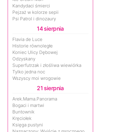
Kandydaci śmierci
Pejzaż w kolorze sepii
Psi Patrol i dinozaury
14 sierpnia
Flavia de Luce
Historie równoległe
Koniec Ulicy Dębowej
Odzyskany
Superfutrzak i złośliwa wiewiórka
Tylko jedna noc
Wszyscy moi wrogowie
21 sierpnia
Arek.Mama.Panorama
Bogaci i martwi
Buntownik
Kręciołek
Księga pustyni
Naznaczony: Wyjście z mrocznego wymiaru