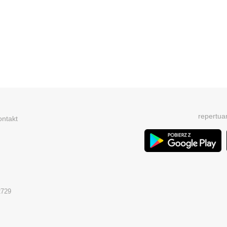
repertua
ontakt
2729