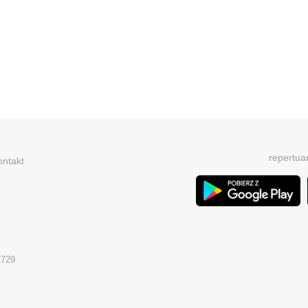
repertua
ontakt
2729