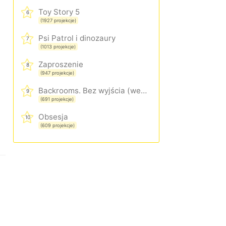
Toy Story 5
6
(1927 projekcje)
Psi Patrol i dinozaury
7
(1013 projekcje)
Zaproszenie
8
(947 projekcje)
Backrooms. Bez wyjścia (wersja rozszerzona)
9
(691 projekcje)
Obsesja
10
(609 projekcje)