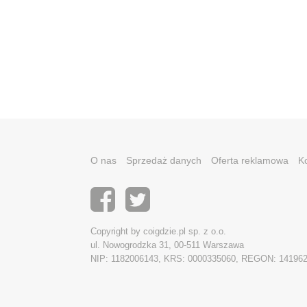
O nas
Sprzedaż danych
Oferta reklamowa
K
Copyright by coigdzie.pl sp. z o.o.
ul. Nowogrodzka 31, 00-511 Warszawa
NIP: 1182006143, KRS: 0000335060, REGON: 14196