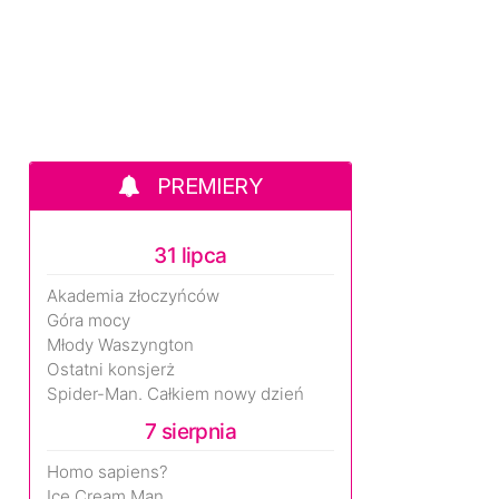
PREMIERY
31 lipca
Akademia złoczyńców
Góra mocy
Młody Waszyngton
Ostatni konsjerż
Spider-Man. Całkiem nowy dzień
7 sierpnia
Homo sapiens?
Ice Cream Man