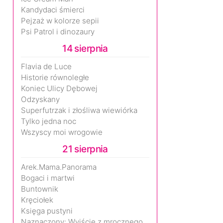
Kandydaci śmierci
Pejzaż w kolorze sepii
Psi Patrol i dinozaury
14 sierpnia
Flavia de Luce
Historie równoległe
Koniec Ulicy Dębowej
Odzyskany
Superfutrzak i złośliwa wiewiórka
Tylko jedna noc
Wszyscy moi wrogowie
21 sierpnia
Arek.Mama.Panorama
Bogaci i martwi
Buntownik
Kręciołek
Księga pustyni
Naznaczony: Wyjście z mrocznego wymiaru