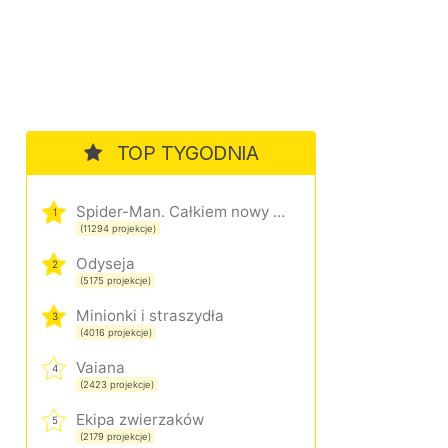
TOP TYGODNIA
Spider-Man. Całkiem nowy dzień
1
(11294 projekcje)
Odyseja
2
(5175 projekcje)
Minionki i straszydła
3
(4016 projekcje)
Vaiana
4
(2423 projekcje)
Ekipa zwierzaków
5
(2179 projekcje)