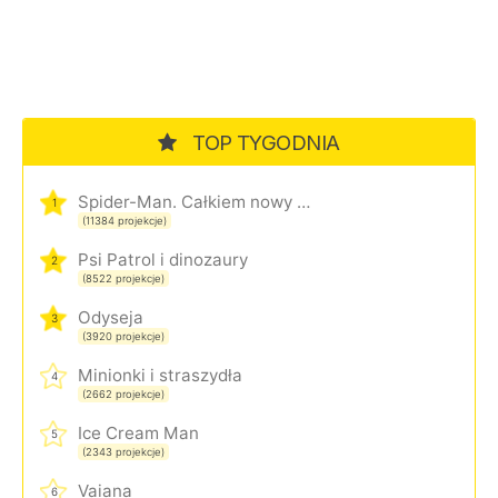
TOP TYGODNIA
Spider-Man. Całkiem nowy dzień
1
(11384 projekcje)
Psi Patrol i dinozaury
2
(8522 projekcje)
Odyseja
3
(3920 projekcje)
Minionki i straszydła
4
(2662 projekcje)
Ice Cream Man
5
(2343 projekcje)
Vaiana
6