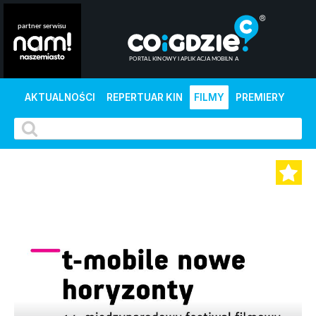
AKTUALNOŚCI
REPERTUAR KIN
FILMY
PREMIERY