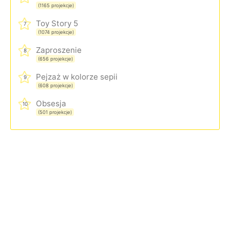
(1165 projekcje)
Toy Story 5
7
(1074 projekcje)
Zaproszenie
8
(656 projekcje)
Pejzaż w kolorze sepii
9
(608 projekcje)
Obsesja
10
(501 projekcje)