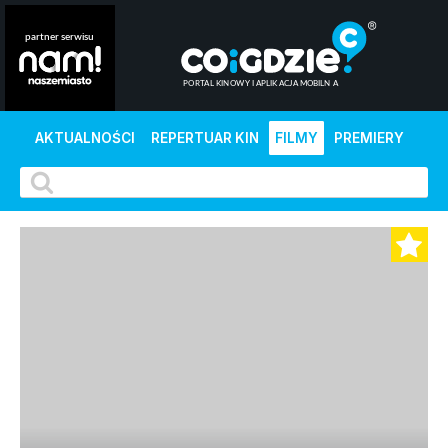
AKTUALNOŚCI
REPERTUAR KIN
FILMY
PREMIERY