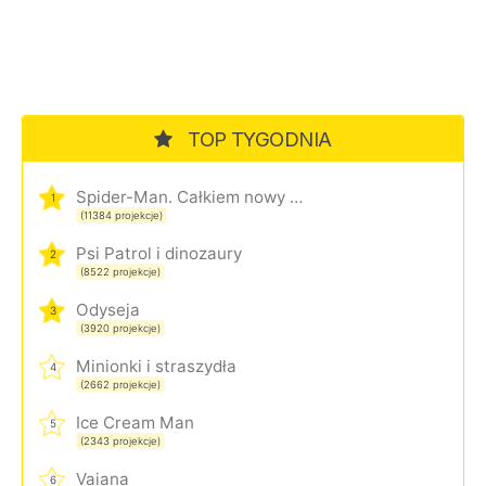
TOP TYGODNIA
Spider-Man. Całkiem nowy dzień
1
(11384 projekcje)
Psi Patrol i dinozaury
2
(8522 projekcje)
Odyseja
3
(3920 projekcje)
Minionki i straszydła
4
(2662 projekcje)
Ice Cream Man
5
(2343 projekcje)
Vaiana
6