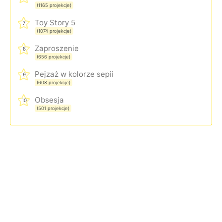
(1165 projekcje)
Toy Story 5
7
(1074 projekcje)
Zaproszenie
8
(656 projekcje)
Pejzaż w kolorze sepii
9
(608 projekcje)
Obsesja
10
(501 projekcje)