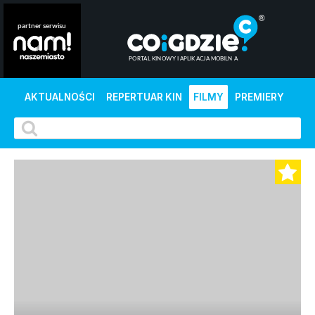
AKTUALNOŚCI
REPERTUAR KIN
FILMY
PREMIERY