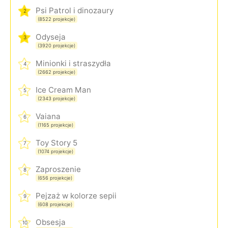
Psi Patrol i dinozaury
2
(8522 projekcje)
Odyseja
3
(3920 projekcje)
Minionki i straszydła
4
(2662 projekcje)
Ice Cream Man
5
(2343 projekcje)
Vaiana
6
(1165 projekcje)
Toy Story 5
7
(1074 projekcje)
Zaproszenie
8
(656 projekcje)
Pejzaż w kolorze sepii
9
(608 projekcje)
Obsesja
10