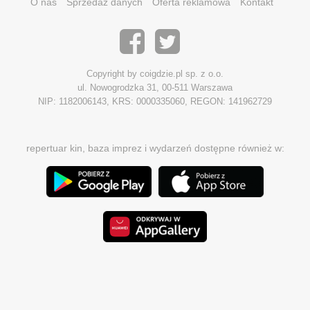
O nas
Sprzedaż danych
Oferta reklamowa
Kontakt
Copyright by coigdzie.pl sp. z o.o.
ul. Nowogrodzka 31, 00-511 Warszawa
NIP: 1182006143, KRS: 0000335060, REGON: 141962729
repertuar kin, baza imprez i wydarzeń dostępne również w: