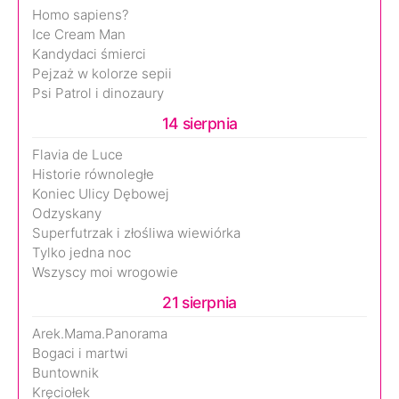
Homo sapiens?
Ice Cream Man
Kandydaci śmierci
Pejzaż w kolorze sepii
Psi Patrol i dinozaury
14 sierpnia
Flavia de Luce
Historie równoległe
Koniec Ulicy Dębowej
Odzyskany
Superfutrzak i złośliwa wiewiórka
Tylko jedna noc
Wszyscy moi wrogowie
21 sierpnia
Arek.Mama.Panorama
Bogaci i martwi
Buntownik
Kręciołek