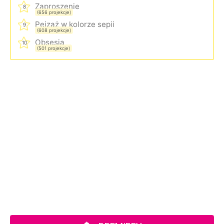
Zaproszenie
8
(656 projekcje)
Pejzaż w kolorze sepii
9
(608 projekcje)
Obsesja
10
(501 projekcje)