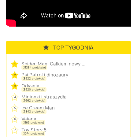
TOP TYGODNIA
Spider-Man. Całkiem nowy dzień
1
(11384 projekcje)
Psi Patrol i dinozaury
2
(8522 projekcje)
Odyseja
3
(3920 projekcje)
Minionki i straszydła
4
(2662 projekcje)
Ice Cream Man
5
(2343 projekcje)
Vaiana
6
(1165 projekcje)
Toy Story 5
7
(1074 projekcje)