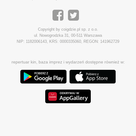
Copyright by coigdzie.pl sp. z o.o.
ul. Nowogrodzka 31, 00-511 Warszawa
NIP: 1182006143, KRS: 0000335060, REGON: 141962729
repertuar kin, baza imprez i wydarzeń dostępne również w: