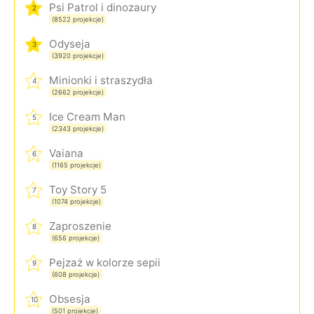
Psi Patrol i dinozaury
2
(8522 projekcje)
Odyseja
3
(3920 projekcje)
Minionki i straszydła
4
(2662 projekcje)
Ice Cream Man
5
(2343 projekcje)
Vaiana
6
(1165 projekcje)
Toy Story 5
7
(1074 projekcje)
Zaproszenie
8
(656 projekcje)
Pejzaż w kolorze sepii
9
(608 projekcje)
Obsesja
10
(501 projekcje)