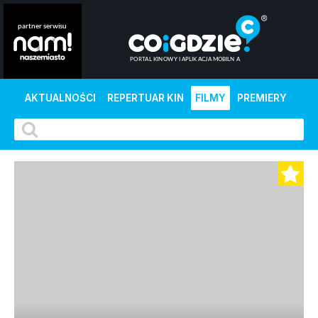
AKTUALNOŚCI
REPERTUAR KIN
FILMY
PREMIERY