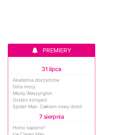
PREMIERY
31 lipca
Akademia złoczyńców
Góra mocy
Młody Waszyngton
Ostatni konsjerż
Spider-Man. Całkiem nowy dzień
7 sierpnia
Homo sapiens?
Ice Cream Man