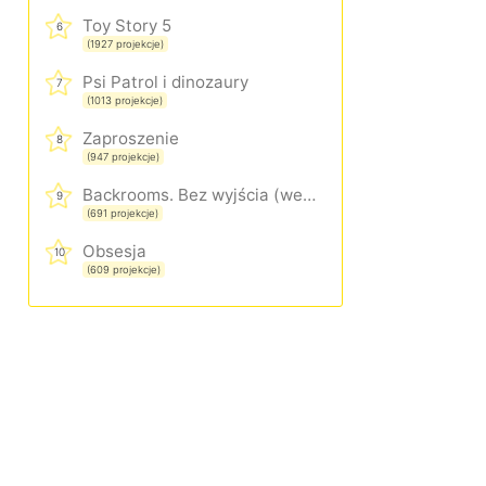
Toy Story 5
6
(1927 projekcje)
Psi Patrol i dinozaury
7
(1013 projekcje)
Zaproszenie
8
(947 projekcje)
Backrooms. Bez wyjścia (wersja rozszerzona)
9
(691 projekcje)
Obsesja
10
(609 projekcje)