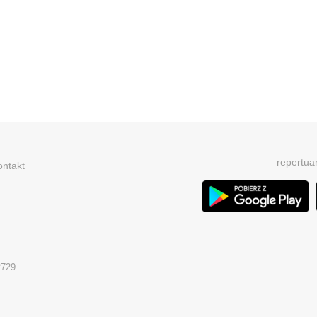
repertua
ontakt
2729