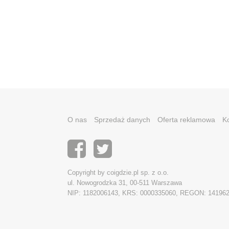
O nas
Sprzedaż danych
Oferta reklamowa
K
Copyright by coigdzie.pl sp. z o.o.
ul. Nowogrodzka 31, 00-511 Warszawa
NIP: 1182006143, KRS: 0000335060, REGON: 14196