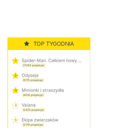
TOP TYGODNIA
Spider-Man. Całkiem nowy dzień
1
(11294 projekcje)
Odyseja
2
(5175 projekcje)
Minionki i straszydła
3
(4016 projekcje)
Vaiana
4
(2423 projekcje)
Ekipa zwierzaków
5
(2179 projekcje)