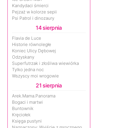
Kandydaci śmierci
Pejzaż w kolorze sepii
Psi Patrol i dinozaury
14 sierpnia
Flavia de Luce
Historie równoległe
Koniec Ulicy Dębowej
Odzyskany
Superfutrzak i złośliwa wiewiórka
Tylko jedna noc
Wszyscy moi wrogowie
21 sierpnia
Arek.Mama.Panorama
Bogaci i martwi
Buntownik
Kręciołek
Księga pustyni
Naznaczony: Wyjście z mrocznego wymiaru