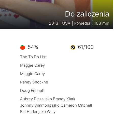
Do zaliczenia
2013 | USA | komedia | 103 min
54%
61/100
The To Do List
Maggie Carey
Maggie Carey
Raney Shockne
Doug Emmett
Aubrey Plaza jako Brandy Klark
Johnny Simmons jako Cameron Mitchell
Bill Hader jako Willy