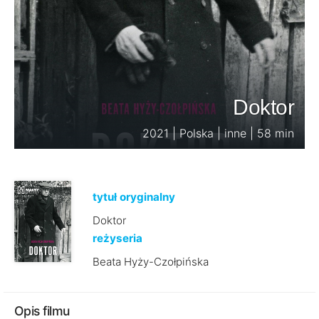
Doktor
2021 | Polska | inne | 58 min
tytuł oryginalny
Doktor
reżyseria
Beata Hyży-Czołpińska
Opis filmu