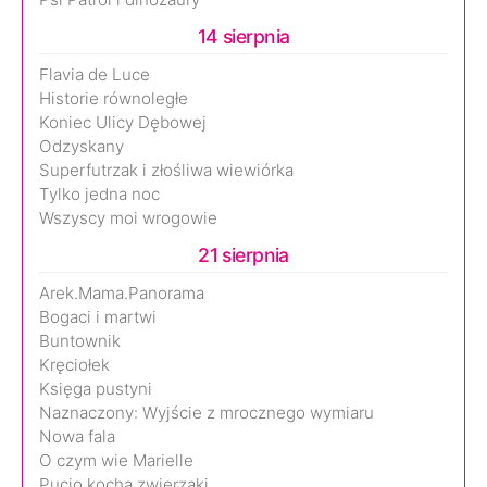
14 sierpnia
Flavia de Luce
Historie równoległe
Koniec Ulicy Dębowej
Odzyskany
Superfutrzak i złośliwa wiewiórka
Tylko jedna noc
Wszyscy moi wrogowie
21 sierpnia
Arek.Mama.Panorama
Bogaci i martwi
Buntownik
Kręciołek
Księga pustyni
Naznaczony: Wyjście z mrocznego wymiaru
Nowa fala
O czym wie Marielle
Pucio kocha zwierzaki