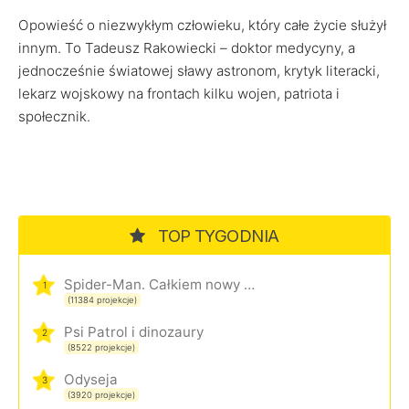
Opowieść o niezwykłym człowieku, który całe życie służył
innym. To Tadeusz Rakowiecki – doktor medycyny, a
jednocześnie światowej sławy astronom, krytyk literacki,
lekarz wojskowy na frontach kilku wojen, patriota i
społecznik.
TOP TYGODNIA
Spider-Man. Całkiem nowy dzień
1
(11384 projekcje)
Psi Patrol i dinozaury
2
(8522 projekcje)
Odyseja
3
(3920 projekcje)