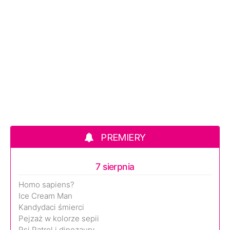
PREMIERY
7 sierpnia
Homo sapiens?
Ice Cream Man
Kandydaci śmierci
Pejzaż w kolorze sepii
Psi Patrol i dinozaury