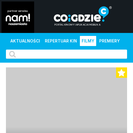
AKTUALNOŚCI
REPERTUAR KIN
FILMY
PREMIERY