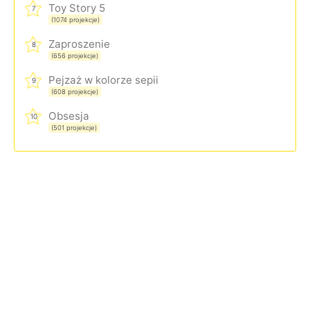
Toy Story 5
7
(1074 projekcje)
Zaproszenie
8
(656 projekcje)
Pejzaż w kolorze sepii
9
(608 projekcje)
Obsesja
10
(501 projekcje)