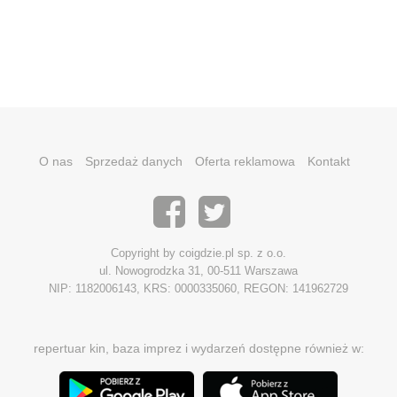
O nas
Sprzedaż danych
Oferta reklamowa
Kontakt
Copyright by coigdzie.pl sp. z o.o.
ul. Nowogrodzka 31, 00-511 Warszawa
NIP: 1182006143, KRS: 0000335060, REGON: 141962729
repertuar kin, baza imprez i wydarzeń dostępne również w: