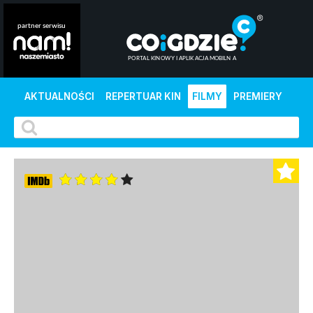
AKTUALNOŚCI
REPERTUAR KIN
FILMY
PREMIERY