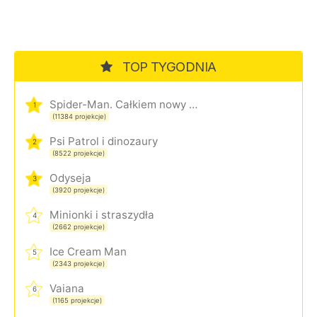
TOP TYGODNIA
Spider-Man. Całkiem nowy dzień
1
(11384 projekcje)
Psi Patrol i dinozaury
2
(8522 projekcje)
Odyseja
3
(3920 projekcje)
Minionki i straszydła
4
(2662 projekcje)
Ice Cream Man
5
(2343 projekcje)
Vaiana
6
(1165 projekcje)