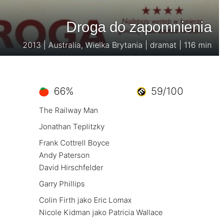
Droga do zapomnienia
2013 | Australia, Wielka Brytania | dramat | 116 min
66%
59/100
The Railway Man
Jonathan Teplitzky
Frank Cottrell Boyce
Andy Paterson
David Hirschfelder
Garry Phillips
Colin Firth jako Eric Lomax
Nicole Kidman jako Patricia Wallace