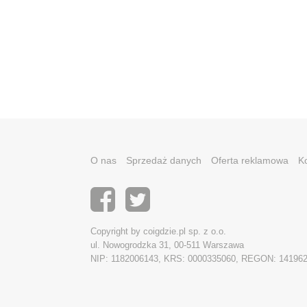
O nas
Sprzedaż danych
Oferta reklamowa
K
Copyright by coigdzie.pl sp. z o.o.
ul. Nowogrodzka 31, 00-511 Warszawa
NIP: 1182006143, KRS: 0000335060, REGON: 14196