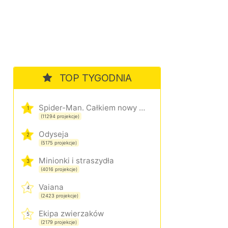
TOP TYGODNIA
Spider-Man. Całkiem nowy dzień
1
(11294 projekcje)
Odyseja
2
(5175 projekcje)
Minionki i straszydła
3
(4016 projekcje)
Vaiana
4
(2423 projekcje)
Ekipa zwierzaków
5
(2179 projekcje)