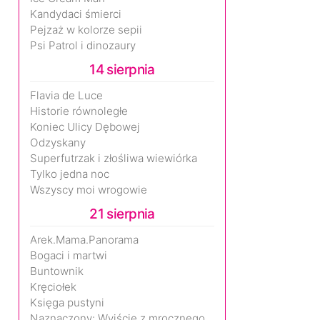
Kandydaci śmierci
Pejzaż w kolorze sepii
Psi Patrol i dinozaury
14 sierpnia
Flavia de Luce
Historie równoległe
Koniec Ulicy Dębowej
Odzyskany
Superfutrzak i złośliwa wiewiórka
Tylko jedna noc
Wszyscy moi wrogowie
21 sierpnia
Arek.Mama.Panorama
Bogaci i martwi
Buntownik
Kręciołek
Księga pustyni
Naznaczony: Wyjście z mrocznego wymiaru