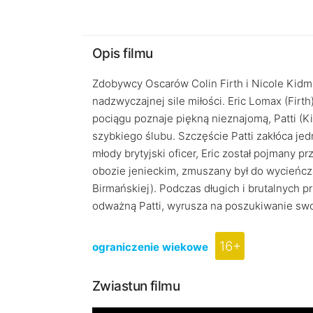
Opis filmu
Zdobywcy Oscarów Colin Firth i Nicole Kidm
nadzwyczajnej sile miłości. Eric Lomax (Firt
pociągu poznaje piękną nieznajomą, Patti (K
szybkiego ślubu. Szczęście Patti zakłóca jed
młody brytyjski oficer, Eric został pojmany
obozie jenieckim, zmuszany był do wycieńcza
Birmańskiej). Podczas długich i brutalnych p
odważną Patti, wyrusza na poszukiwanie sw
16+
ograniczenie wiekowe
Zwiastun filmu