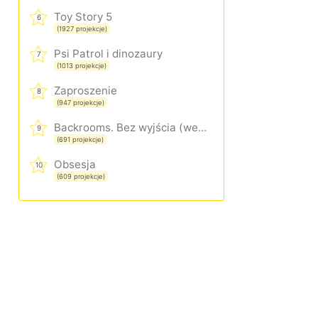
Toy Story 5
6
(1927 projekcje)
Psi Patrol i dinozaury
7
(1013 projekcje)
Zaproszenie
8
(947 projekcje)
Backrooms. Bez wyjścia (wersja rozszerzona)
9
(691 projekcje)
Obsesja
10
(609 projekcje)