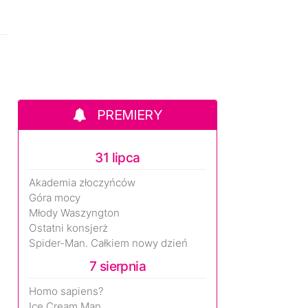
PREMIERY
31 lipca
Akademia złoczyńców
Góra mocy
Młody Waszyngton
Ostatni konsjerż
Spider-Man. Całkiem nowy dzień
7 sierpnia
Homo sapiens?
Ice Cream Man