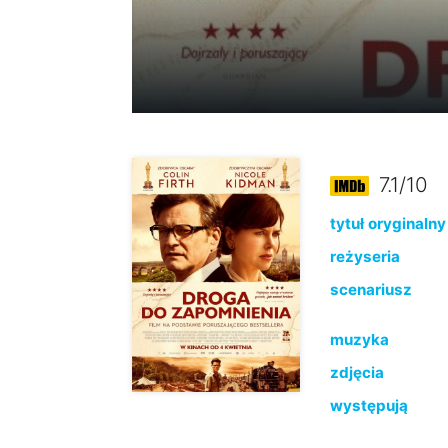
7.1/10
tytuł oryginalny
reżyseria
scenariusz
muzyka
zdjęcia
występują