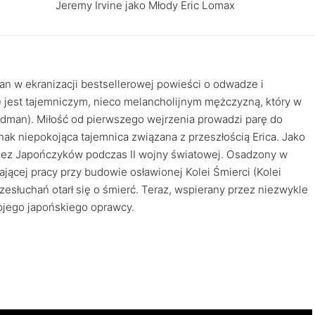
Jeremy Irvine jako Młody Eric Lomax
an w ekranizacji bestsellerowej powieści o odwadze i
h) jest tajemniczym, nieco melancholijnym mężczyzną, który w
idman). Miłość od pierwszego wejrzenia prowadzi parę do
nak niepokojąca tajemnica związana z przeszłością Erica. Jako
 przez Japończyków podczas II wojny światowej. Osadzony w
jącej pracy przy budowie osławionej Kolei Śmierci (Kolei
rzesłuchań otarł się o śmierć. Teraz, wspierany przez niezwykle
ojego japońskiego oprawcy.