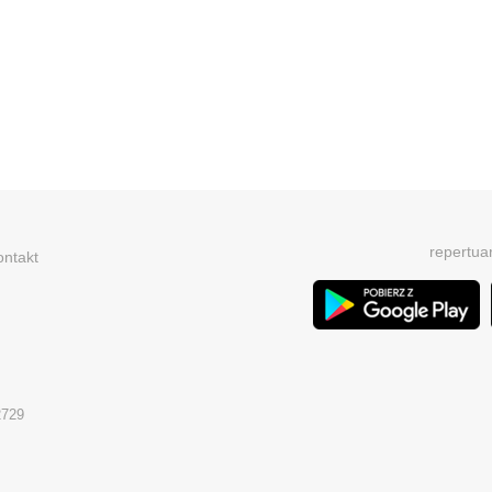
repertua
ontakt
2729