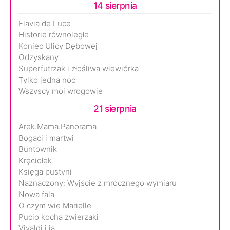
14 sierpnia
Flavia de Luce
Historie równoległe
Koniec Ulicy Dębowej
Odzyskany
Superfutrzak i złośliwa wiewiórka
Tylko jedna noc
Wszyscy moi wrogowie
21 sierpnia
Arek.Mama.Panorama
Bogaci i martwi
Buntownik
Kręciołek
Księga pustyni
Naznaczony: Wyjście z mrocznego wymiaru
Nowa fala
O czym wie Marielle
Pucio kocha zwierzaki
Vivaldi i ja