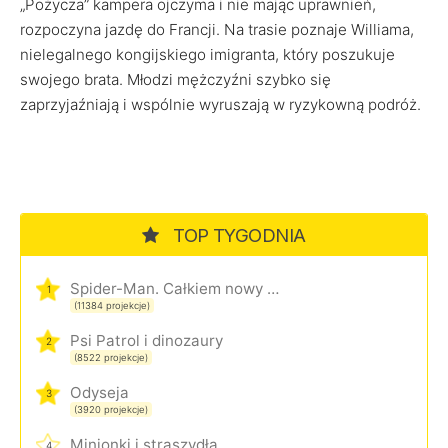
„Pożycza” kampera ojczyma i nie mając uprawnień,
rozpoczyna jazdę do Francji. Na trasie poznaje Williama,
nielegalnego kongijskiego imigranta, który poszukuje
swojego brata. Młodzi mężczyźni szybko się
zaprzyjaźniają i wspólnie wyruszają w ryzykowną podróż.
TOP TYGODNIA
Spider-Man. Całkiem nowy dzień
1
(11384 projekcje)
Psi Patrol i dinozaury
2
(8522 projekcje)
Odyseja
3
(3920 projekcje)
Minionki i straszydła
4