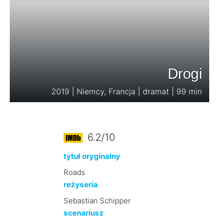
Drogi
2019 | Niemcy, Francja | dramat | 99 min
6.2/10
tytuł oryginalny
Roads
reżyseria
Sebastian Schipper
scenariusz