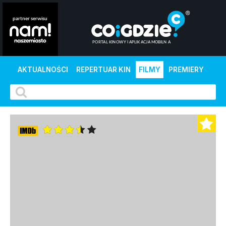
AKTUALNOŚCI
REPERTUAR KIN
FILMY
PREMIERY