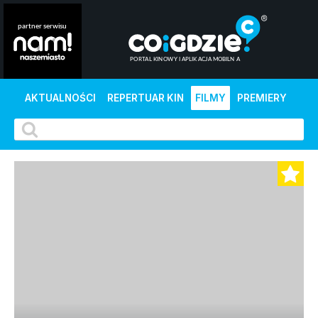
AKTUALNOŚCI
REPERTUAR KIN
FILMY
PREMIERY