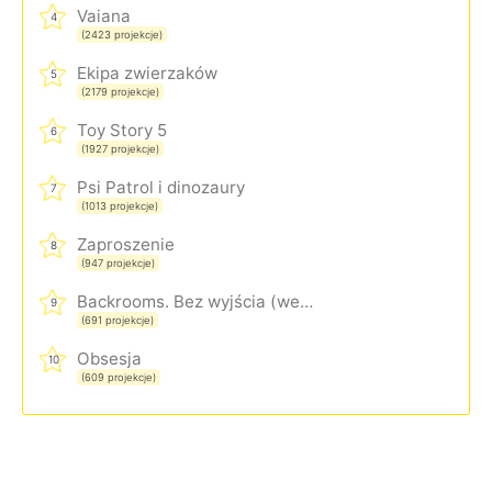
Vaiana
4
(2423 projekcje)
Ekipa zwierzaków
5
(2179 projekcje)
Toy Story 5
6
(1927 projekcje)
Psi Patrol i dinozaury
7
(1013 projekcje)
Zaproszenie
8
(947 projekcje)
Backrooms. Bez wyjścia (wersja rozszerzona)
9
(691 projekcje)
Obsesja
10
(609 projekcje)