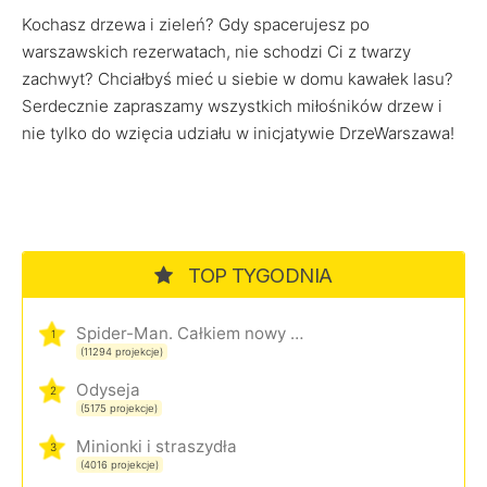
Kochasz drzewa i zieleń? Gdy spacerujesz po
warszawskich rezerwatach, nie schodzi Ci z twarzy
zachwyt? Chciałbyś mieć u siebie w domu kawałek lasu?
Serdecznie zapraszamy wszystkich miłośników drzew i
nie tylko do wzięcia udziału w inicjatywie DrzeWarszawa!
TOP TYGODNIA
Spider-Man. Całkiem nowy dzień
1
(11294 projekcje)
Odyseja
2
(5175 projekcje)
Minionki i straszydła
3
(4016 projekcje)