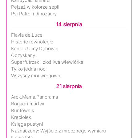
Kandydaci śmierci
Pejzaż w kolorze sepii
Psi Patrol i dinozaury
14 sierpnia
Flavia de Luce
Historie równoległe
Koniec Ulicy Dębowej
Odzyskany
Superfutrzak i złośliwa wiewiórka
Tylko jedna noc
Wszyscy moi wrogowie
21 sierpnia
Arek.Mama.Panorama
Bogaci i martwi
Buntownik
Kręciołek
Księga pustyni
Naznaczony: Wyjście z mrocznego wymiaru
Nowa fala