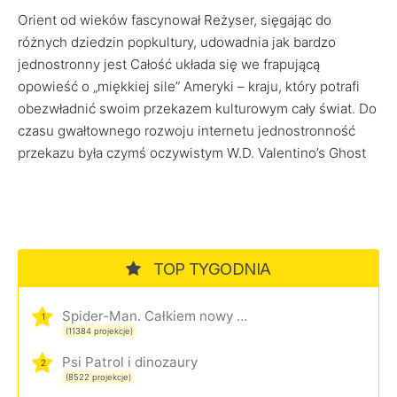
Orient od wieków fascynował Reżyser, sięgając do
różnych dziedzin popkultury, udowadnia jak bardzo
jednostronny jest Całość układa się we frapującą
opowieść o „miękkiej sile” Ameryki – kraju, który potrafi
obezwładnić swoim przekazem kulturowym cały świat. Do
czasu gwałtownego rozwoju internetu jednostronność
przekazu była czymś oczywistym W.D. Valentino’s Ghost
TOP TYGODNIA
Spider-Man. Całkiem nowy dzień
1
(11384 projekcje)
Psi Patrol i dinozaury
2
(8522 projekcje)