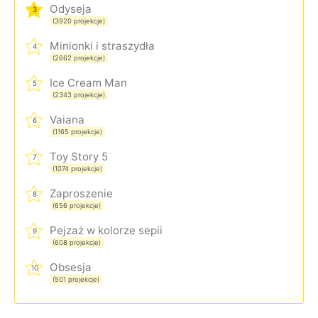
Odyseja
3
(3920 projekcje)
Minionki i straszydła
4
(2662 projekcje)
Ice Cream Man
5
(2343 projekcje)
Vaiana
6
(1165 projekcje)
Toy Story 5
7
(1074 projekcje)
Zaproszenie
8
(656 projekcje)
Pejzaż w kolorze sepii
9
(608 projekcje)
Obsesja
10
(501 projekcje)