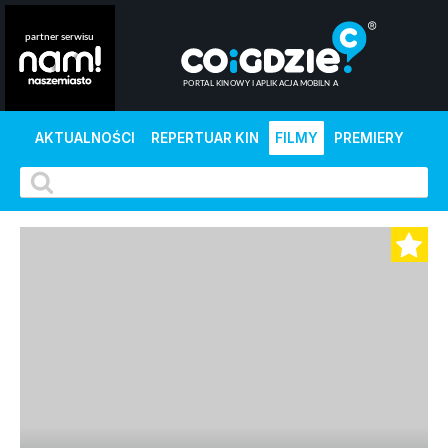
AKTUALNOŚCI
REPERTUAR KIN
FILMY
PREMIERY