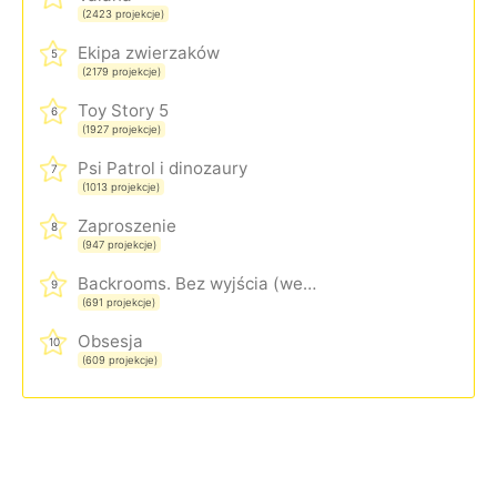
(2423 projekcje)
Ekipa zwierzaków
5
(2179 projekcje)
Toy Story 5
6
(1927 projekcje)
Psi Patrol i dinozaury
7
(1013 projekcje)
Zaproszenie
8
(947 projekcje)
Backrooms. Bez wyjścia (wersja rozszerzona)
9
(691 projekcje)
Obsesja
10
(609 projekcje)