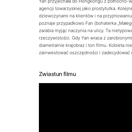
Yan przyjechała do Hongkongu z północno-ws
agencji towarzyskiej jako prostytutka. Kole
dziewczynami na klientów i na przyjmowani
poznaje przypadkowo Fan (bohaterka „Małego 
zarabia myjąc naczynia na ulicy. Ta nietypow
rzeczywistości. Gdy Yan wraca z zarobionym
diametralnie krajobraz i ton filmu. Kobieta 
zainwestować oszczędności i zadecydować 
Zwiastun filmu