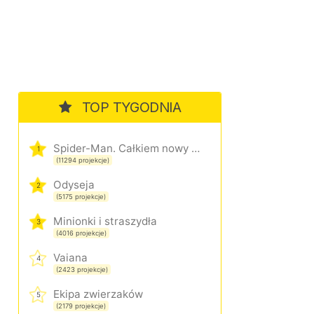
TOP TYGODNIA
Spider-Man. Całkiem nowy dzień
1
(11294 projekcje)
Odyseja
2
(5175 projekcje)
Minionki i straszydła
3
(4016 projekcje)
Vaiana
4
(2423 projekcje)
Ekipa zwierzaków
5
(2179 projekcje)