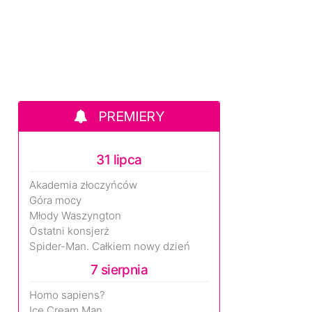
PREMIERY
31 lipca
Akademia złoczyńców
Góra mocy
Młody Waszyngton
Ostatni konsjerż
Spider-Man. Całkiem nowy dzień
7 sierpnia
Homo sapiens?
Ice Cream Man