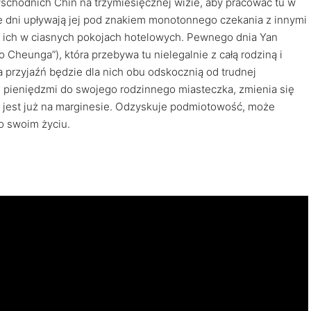
chodnich Chin na trzymiesięcznej wizie, aby pracować tu w
jne dni upływają jej pod znakiem monotonnego czekania z innymi
u ich w ciasnych pokojach hotelowych. Pewnego dnia Yan
Cheunga”), która przebywa tu nielegalnie z całą rodziną i
a przyjaźń będzie dla nich obu odskocznią od trudnej
i pieniędzmi do swojego rodzinnego miasteczka, zmienia się
nie jest już na marginesie. Odzyskuje podmiotowość, może
o swoim życiu.