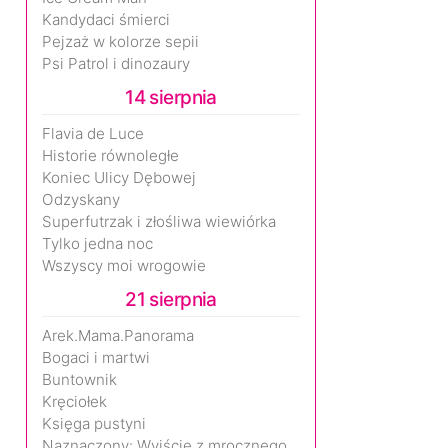
Kandydaci śmierci
Pejzaż w kolorze sepii
Psi Patrol i dinozaury
14 sierpnia
Flavia de Luce
Historie równoległe
Koniec Ulicy Dębowej
Odzyskany
Superfutrzak i złośliwa wiewiórka
Tylko jedna noc
Wszyscy moi wrogowie
21 sierpnia
Arek.Mama.Panorama
Bogaci i martwi
Buntownik
Kręciołek
Księga pustyni
Naznaczony: Wyjście z mrocznego wymiaru