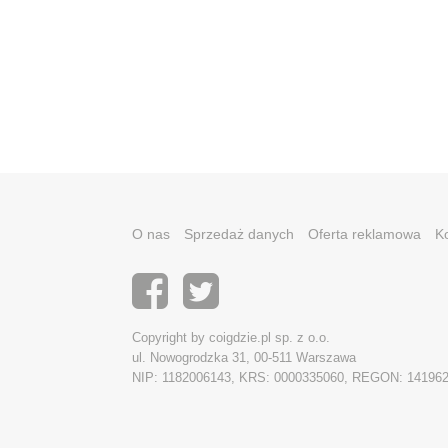
O nas
Sprzedaż danych
Oferta reklamowa
K
Copyright by coigdzie.pl sp. z o.o.
ul. Nowogrodzka 31, 00-511 Warszawa
NIP: 1182006143, KRS: 0000335060, REGON: 14196