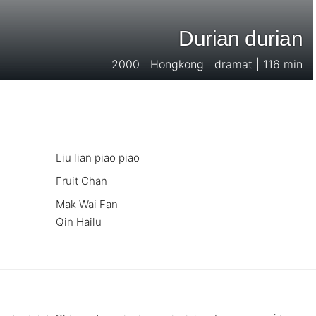
Durian durian
2000 | Hongkong | dramat | 116 min
Liu lian piao piao
Fruit Chan
Mak Wai Fan
Qin Hailu