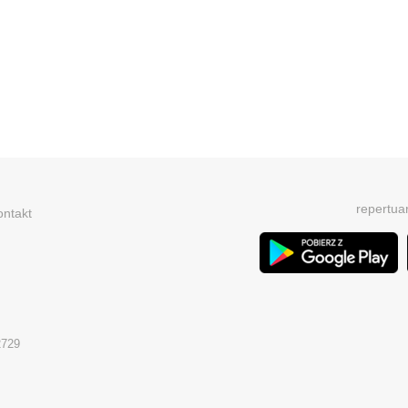
repertua
ontakt
2729