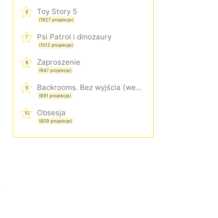
Toy Story 5
6
(1927 projekcje)
Psi Patrol i dinozaury
7
(1013 projekcje)
Zaproszenie
8
(947 projekcje)
Backrooms. Bez wyjścia (wersja rozszerzona)
9
(691 projekcje)
Obsesja
10
(609 projekcje)