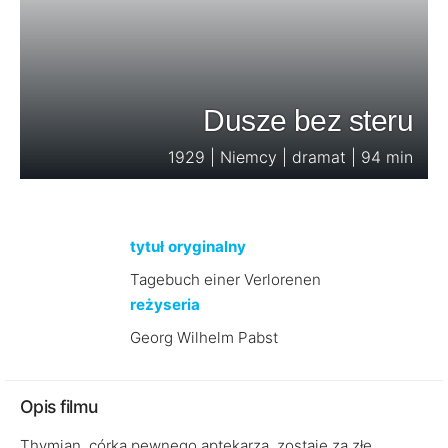
Dusze bez steru
1929 | Niemcy | dramat | 94 min
tytuł oryginalny
Tagebuch einer Verlorenen
reżyseria
Georg Wilhelm Pabst
Opis filmu
Thymian, córka pewnego aptekarza, zostaje za złe