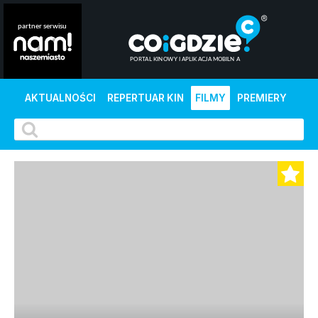
AKTUALNOŚCI
REPERTUAR KIN
FILMY
PREMIERY