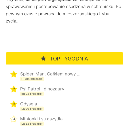
sprawowanie i postępowanie osadzona w schronisku. Po
pewnym czasie powraca do mieszczańskiego trybu
życia...
TOP TYGODNIA
Spider-Man. Całkiem nowy dzień
1
(11384 projekcje)
Psi Patrol i dinozaury
2
(8522 projekcje)
Odyseja
3
(3920 projekcje)
Minionki i straszydła
4
(2662 projekcje)