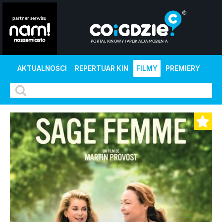
AKTUALNOŚCI
REPERTUAR KIN
FILMY
PREMIERY