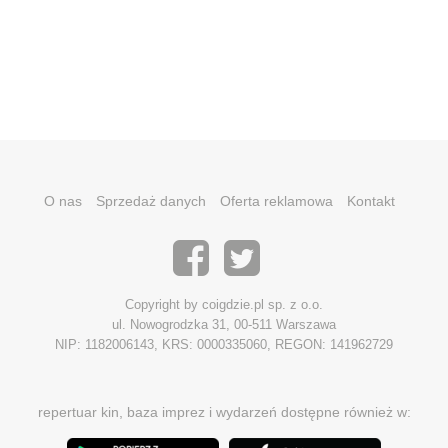
O nas
Sprzedaż danych
Oferta reklamowa
Kontakt
Copyright by coigdzie.pl sp. z o.o.
ul. Nowogrodzka 31, 00-511 Warszawa
NIP: 1182006143, KRS: 0000335060, REGON: 141962729
repertuar kin, baza imprez i wydarzeń dostępne również w: