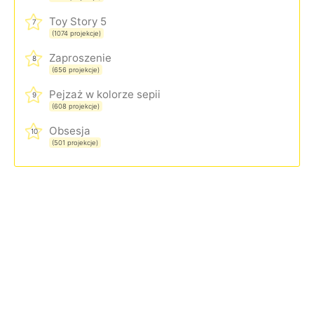
Toy Story 5
7
(1074 projekcje)
Zaproszenie
8
(656 projekcje)
Pejzaż w kolorze sepii
9
(608 projekcje)
Obsesja
10
(501 projekcje)