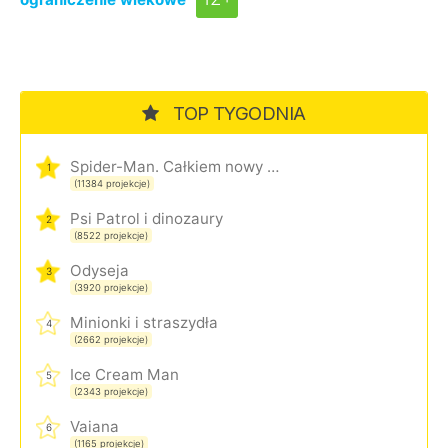
TOP TYGODNIA
Spider-Man. Całkiem nowy dzień
1
(11384 projekcje)
Psi Patrol i dinozaury
2
(8522 projekcje)
Odyseja
3
(3920 projekcje)
Minionki i straszydła
4
(2662 projekcje)
Ice Cream Man
5
(2343 projekcje)
Vaiana
6
(1165 projekcje)