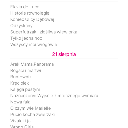
Flavia de Luce
Historie równoległe
Koniec Ulicy Dębowej
Odzyskany
Superfutrzak i złośliwa wiewiórka
Tylko jedna noc
Wszyscy moi wrogowie
21 sierpnia
Arek.Mama.Panorama
Bogaci i martwi
Buntownik
Kręciołek
Księga pustyni
Naznaczony: Wyjście z mrocznego wymiaru
Nowa fala
O czym wie Marielle
Pucio kocha zwierzaki
Vivaldi i ja
Wrong Girls