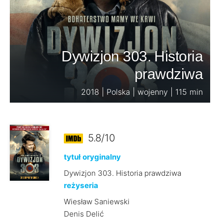
Dywizjon 303. Historia
prawdziwa
2018 | Polska | wojenny | 115 min
5.8/10
tytuł oryginalny
Dywizjon 303. Historia prawdziwa
reżyseria
Wiesław Saniewski
Denis Delić