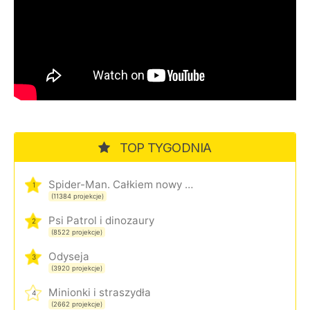
TOP TYGODNIA
Spider-Man. Całkiem nowy dzień
1
(11384 projekcje)
Psi Patrol i dinozaury
2
(8522 projekcje)
Odyseja
3
(3920 projekcje)
Minionki i straszydła
4
(2662 projekcje)