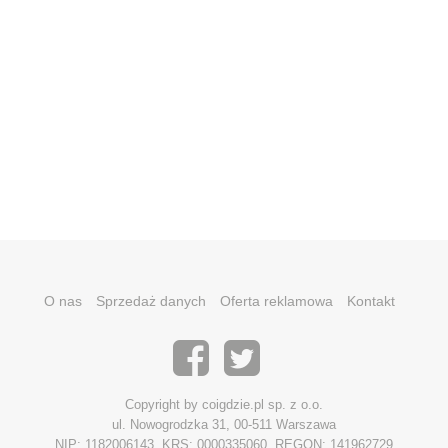
O nas
Sprzedaż danych
Oferta reklamowa
Kontakt
Copyright by coigdzie.pl sp. z o.o.
ul. Nowogrodzka 31, 00-511 Warszawa
NIP: 1182006143, KRS: 0000335060, REGON: 141962729