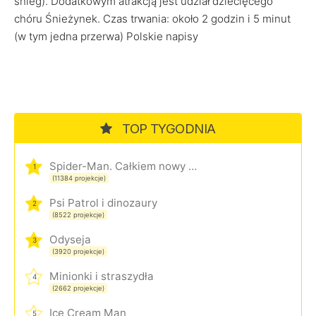
śnieg). Dodatkowym atrakcją jest udział dziecięcego
chóru Śnieżynek. Czas trwania: około 2 godzin i 5 minut
(w tym jedna przerwa) Polskie napisy
TOP TYGODNIA
Spider-Man. Całkiem nowy dzień
1
(11384 projekcje)
Psi Patrol i dinozaury
2
(8522 projekcje)
Odyseja
3
(3920 projekcje)
Minionki i straszydła
4
(2662 projekcje)
Ice Cream Man
5