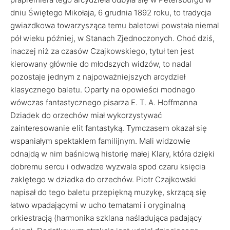
dniu Świętego Mikołaja, 6 grudnia 1892 roku, to tradycja
gwiazdkowa towarzysząca temu baletowi powstała niemal
pół wieku później, w Stanach Zjednoczonych. Choć dziś,
inaczej niż za czasów Czajkowskiego, tytuł ten jest
kierowany głównie do młodszych widzów, to nadal
pozostaje jednym z najpoważniejszych arcydzieł
klasycznego baletu. Oparty na opowieści modnego
wówczas fantastycznego pisarza E. T. A. Hoffmanna
Dziadek do orzechów miał wykorzystywać
zainteresowanie elit fantastyką. Tymczasem okazał się
wspaniałym spektaklem familijnym. Mali widzowie
odnajdą w nim baśniową historię małej Klary, która dzięki
dobremu sercu i odwadze wyzwala spod czaru księcia
zaklętego w dziadka do orzechów. Piotr Czajkowski
napisał do tego baletu przepiękną muzykę, skrzącą się
łatwo wpadającymi w ucho tematami i oryginalną
orkiestracją (harmonika szklana naśladująca padający