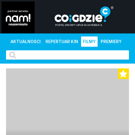
AKTUALNOŚCI
REPERTUAR KIN
FILMY
PREMIERY