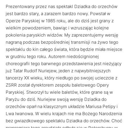
Prezentowany przez nas spektakl Dziadka do orzechów
jest bardzo stary, a zarazem bardzo nowy. Powstał w
Operze Paryskiej w 1985 roku, ale do dziś jest grany z
wielkim powodzeniem, bawiąc i wzruszając kolejne
pokolenia paryskich widzów. My zaprezentujemy wersję
nagraną podczas bezpośredniej transmisji na żywo tego
spektaklu do kin całego świata, która będzie miała miejsce
w grudniu tego roku. Autorem niedoścignionej
choreografii tego barwnego przedstawienia jest nieżyjący
już Tatar Rudolf Nuriejew, jeden z najwybitniejszych
tancerzy XX wieku, który niedługo po swojej ucieczcie z
ZSRR został dyrektorem zespołu baletowego Opery
Paryskiej. Stworzył tu wiele baletów, które grane są w
Paryżu do dziś. Nuriejew swoją wersję Dziadka do
orzechów oparł na klasycznym układzie Mariusa Petipy i
Lwa Iwanowa. W wielu krajach nie ma Bożego Narodzenia
bez gwiazdkowego spektaklu Dziadka do orzechów. Choć
prapremiera tego arcydzieła odbyła się w Petersburgu w