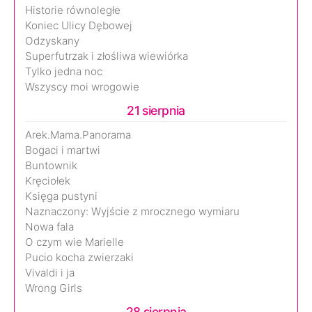
Historie równoległe
Koniec Ulicy Dębowej
Odzyskany
Superfutrzak i złośliwa wiewiórka
Tylko jedna noc
Wszyscy moi wrogowie
21 sierpnia
Arek.Mama.Panorama
Bogaci i martwi
Buntownik
Kręciołek
Księga pustyni
Naznaczony: Wyjście z mrocznego wymiaru
Nowa fala
O czym wie Marielle
Pucio kocha zwierzaki
Vivaldi i ja
Wrong Girls
28 sierpnia