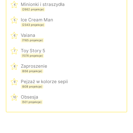
Minionki i straszydła
4
(2662 projekcje)
Ice Cream Man
5
(2343 projekcje)
Vaiana
6
(1165 projekcje)
Toy Story 5
7
(1074 projekcje)
Zaproszenie
8
(656 projekcje)
Pejzaż w kolorze sepii
9
(608 projekcje)
Obsesja
10
(501 projekcje)