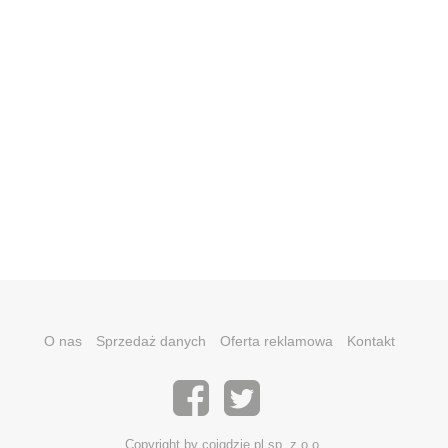
O nas
Sprzedaż danych
Oferta reklamowa
Kontakt
Copyright by coigdzie.pl sp. z o.o.