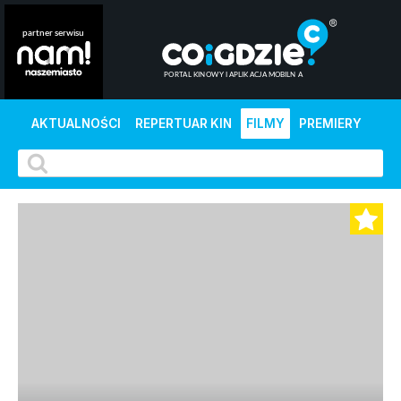
AKTUALNOŚCI
REPERTUAR KIN
FILMY
PREMIERY