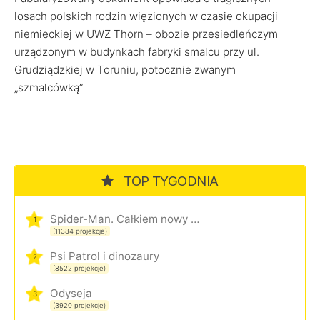
losach polskich rodzin więzionych w czasie okupacji
niemieckiej w UWZ Thorn – obozie przesiedleńczym
urządzonym w budynkach fabryki smalcu przy ul.
Grudziądzkiej w Toruniu, potocznie zwanym
„szmalcówką”
TOP TYGODNIA
Spider-Man. Całkiem nowy dzień
1
(11384 projekcje)
Psi Patrol i dinozaury
2
(8522 projekcje)
Odyseja
3
(3920 projekcje)