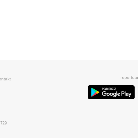
repertua
ontakt
2729