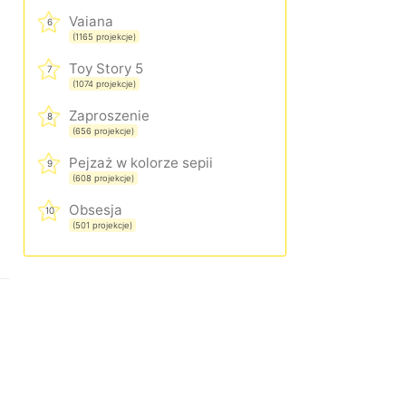
Vaiana
6
(1165 projekcje)
Toy Story 5
7
(1074 projekcje)
Zaproszenie
8
(656 projekcje)
Pejzaż w kolorze sepii
9
(608 projekcje)
Obsesja
10
(501 projekcje)