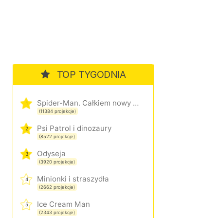
TOP TYGODNIA
Spider-Man. Całkiem nowy dzień
1
(11384 projekcje)
Psi Patrol i dinozaury
2
(8522 projekcje)
Odyseja
3
(3920 projekcje)
Minionki i straszydła
4
(2662 projekcje)
Ice Cream Man
5
(2343 projekcje)