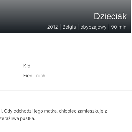
Dzieciak
2012 | Belgia | obyczajowy | 90 min
Kid
Fien Troch
cji. Gdy odchodzi jego matka, chłopiec zamieszkuje z
zeraźliwa pustka.