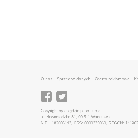
O nas
Sprzedaż danych
Oferta reklamowa
K
Copyright by coigdzie.pl sp. z o.o.
ul. Nowogrodzka 31, 00-511 Warszawa
NIP: 1182006143, KRS: 0000335060, REGON: 14196