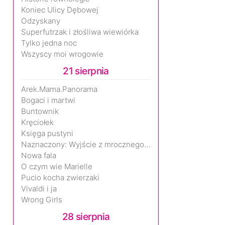
Koniec Ulicy Dębowej
Odzyskany
Superfutrzak i złośliwa wiewiórka
Tylko jedna noc
Wszyscy moi wrogowie
21 sierpnia
Arek.Mama.Panorama
Bogaci i martwi
Buntownik
Kręciołek
Księga pustyni
Naznaczony: Wyjście z mrocznego wymiaru
Nowa fala
O czym wie Marielle
Pucio kocha zwierzaki
Vivaldi i ja
Wrong Girls
28 sierpnia