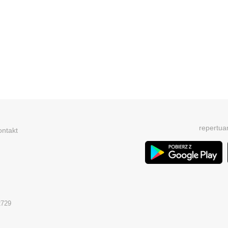
repertua
ontakt
2729