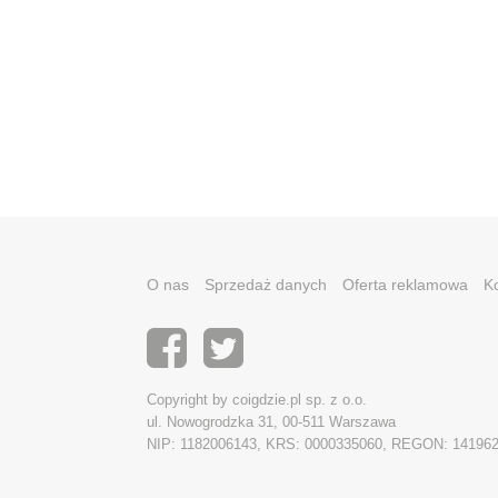
O nas
Sprzedaż danych
Oferta reklamowa
K
Copyright by coigdzie.pl sp. z o.o.
ul. Nowogrodzka 31, 00-511 Warszawa
NIP: 1182006143, KRS: 0000335060, REGON: 14196