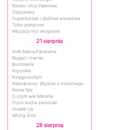
Koniec Ulicy Dębowej
Odzyskany
Superfutrzak i złośliwa wiewiórka
Tylko jedna noc
Wszyscy moi wrogowie
21 sierpnia
Arek.Mama.Panorama
Bogaci i martwi
Buntownik
Kręciołek
Księga pustyni
Naznaczony: Wyjście z mrocznego wymiaru
Nowa fala
O czym wie Marielle
Pucio kocha zwierzaki
Vivaldi i ja
Wrong Girls
28 sierpnia