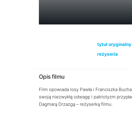
tytuł oryginalny
reżyseria
Opis filmu
Film opowiada losy Pawła i Franciszka Buchal
swoją niezwykłą odwagę i patriotyzm przypłac
Dagmarą Drzazgą – reżyserką filmu.