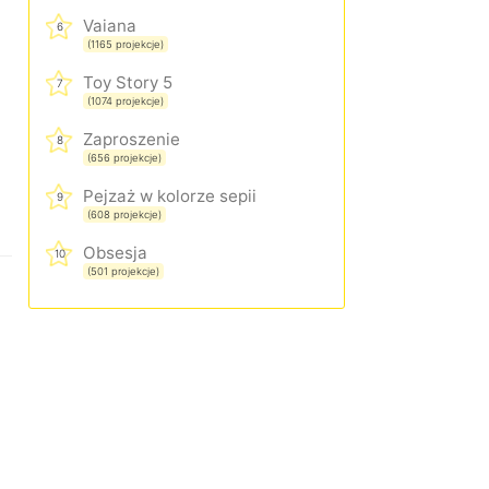
Vaiana
6
(1165 projekcje)
Toy Story 5
7
(1074 projekcje)
Zaproszenie
8
(656 projekcje)
Pejzaż w kolorze sepii
9
(608 projekcje)
Obsesja
10
(501 projekcje)