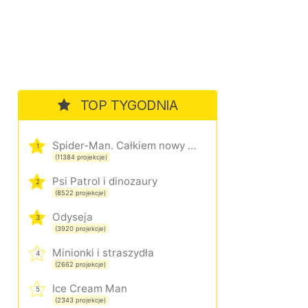
TOP TYGODNIA
Spider-Man. Całkiem nowy dzień
1
(11384 projekcje)
Psi Patrol i dinozaury
2
(8522 projekcje)
Odyseja
3
(3920 projekcje)
Minionki i straszydła
4
(2662 projekcje)
Ice Cream Man
5
(2343 projekcje)