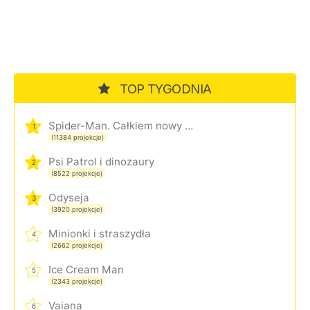
TOP TYGODNIA
Spider-Man. Całkiem nowy dzień
1
(11384 projekcje)
Psi Patrol i dinozaury
2
(8522 projekcje)
Odyseja
3
(3920 projekcje)
Minionki i straszydła
4
(2662 projekcje)
Ice Cream Man
5
(2343 projekcje)
Vaiana
6