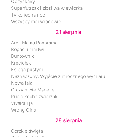
Odzyskany
Superfutrzak i złośliwa wiewiórka
Tylko jedna noc
Wszyscy moi wrogowie
21 sierpnia
Arek.Mama.Panorama
Bogaci i martwi
Buntownik
Kręciołek
Księga pustyni
Naznaczony: Wyjście z mrocznego wymiaru
Nowa fala
O czym wie Marielle
Pucio kocha zwierzaki
Vivaldi i ja
Wrong Girls
28 sierpnia
Gorzkie święta