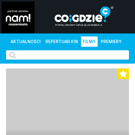
AKTUALNOŚCI
REPERTUAR KIN
FILMY
PREMIERY