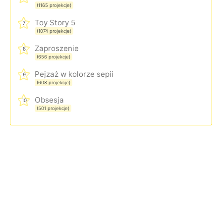
(1165 projekcje)
Toy Story 5
7
(1074 projekcje)
Zaproszenie
8
(656 projekcje)
Pejzaż w kolorze sepii
9
(608 projekcje)
Obsesja
10
(501 projekcje)