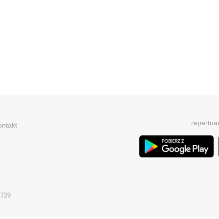
repertua
ontakt
2729