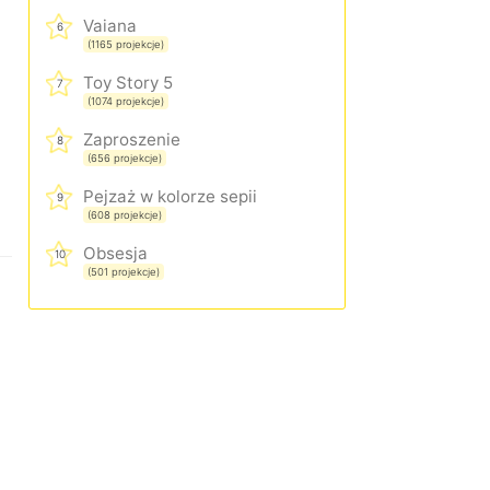
Vaiana
6
(1165 projekcje)
Toy Story 5
7
(1074 projekcje)
Zaproszenie
8
(656 projekcje)
Pejzaż w kolorze sepii
9
(608 projekcje)
Obsesja
10
(501 projekcje)