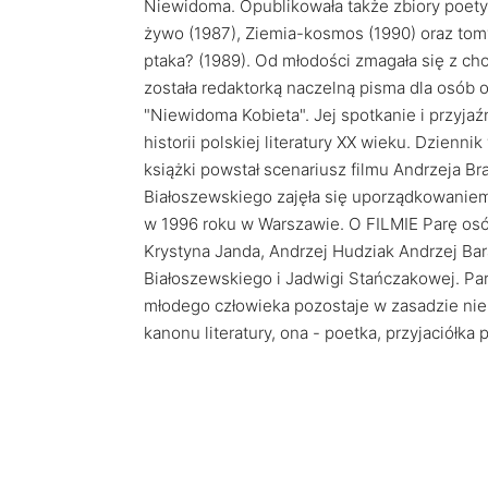
Niewidoma. Opublikowała także zbiory poetyc
żywo (1987), Ziemia-kosmos (1990) oraz tomy 
ptaka? (1989). Od młodości zmagała się z cho
została redaktorką naczelną pisma dla osób 
"Niewidoma Kobieta". Jej spotkanie i przyj
historii polskiej literatury XX wieku. Dzien
książki powstał scenariusz filmu Andrzeja Br
Białoszewskiego zajęła się uporządkowaniem j
w 1996 roku w Warszawie. O FILMIE Parę osób
Krystyna Janda, Andrzej Hudziak Andrzej Bar
Białoszewskiego i Jadwigi Stańczakowej. P
młodego człowieka pozostaje w zasadzie ni
kanonu literatury, ona - poetka, przyjaciółka