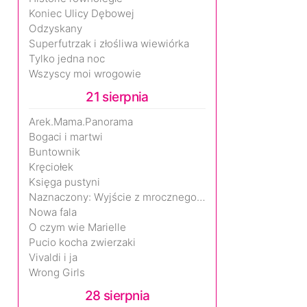
Koniec Ulicy Dębowej
Odzyskany
Superfutrzak i złośliwa wiewiórka
Tylko jedna noc
Wszyscy moi wrogowie
21 sierpnia
Arek.Mama.Panorama
Bogaci i martwi
Buntownik
Kręciołek
Księga pustyni
Naznaczony: Wyjście z mrocznego wymiaru
Nowa fala
O czym wie Marielle
Pucio kocha zwierzaki
Vivaldi i ja
Wrong Girls
28 sierpnia