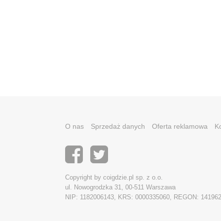
O nas
Sprzedaż danych
Oferta reklamowa
K
Copyright by coigdzie.pl sp. z o.o.
ul. Nowogrodzka 31, 00-511 Warszawa
NIP: 1182006143, KRS: 0000335060, REGON: 14196