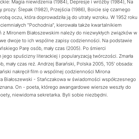
kie: Magia niewidzenia (1984), Depresje i wróżby (1984), Na
prozy: Ślepak (1982), Przejścia (1986), Boicie się czarnego
robą oczu, która doprowadziła ją do utraty wzroku. W 1952 roku
ociemniałych "Pochodnia", kierowała także kwartalnikiem
aźń z Mironem Białoszewskim należy do niezwykłych związków w
nik we dwoje to ich wspólne zapisy codzienności. Na podstawie
ańskiego Parę osób, mały czas (2005). Po śmierci
ego spuścizny literackiej i popularyzacją twórczości. Zmarła
, mały czas reż. Andrzej Barański, Polska 2005, 105' obsada:
ański nakręcił film o wspólnej codzienności Mirona
ara Białoszewski - Stańczakowa w świadomości współczesnego
eznana. On - poeta, którego awangardowe wiersze weszły do
 poety, niewidoma sekretarka. Byli sobie niezbędni.