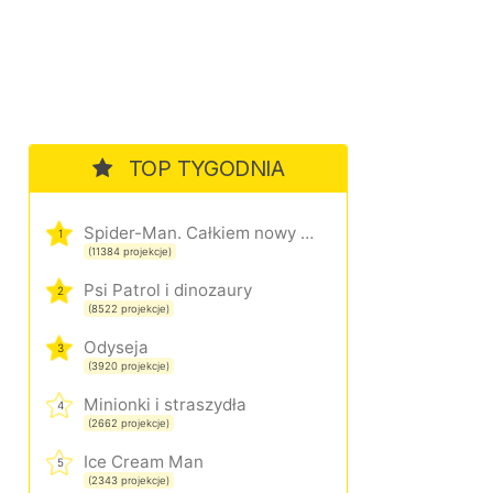
TOP TYGODNIA
Spider-Man. Całkiem nowy dzień
1
(11384 projekcje)
Psi Patrol i dinozaury
2
(8522 projekcje)
Odyseja
3
(3920 projekcje)
Minionki i straszydła
4
(2662 projekcje)
Ice Cream Man
5
(2343 projekcje)