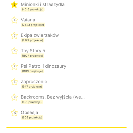
Minionki i straszydła
3
(4016 projekcje)
Vaiana
4
(2423 projekcje)
Ekipa zwierzaków
5
(2179 projekcje)
Toy Story 5
6
(1927 projekcje)
Psi Patrol i dinozaury
7
(1013 projekcje)
Zaproszenie
8
(947 projekcje)
Backrooms. Bez wyjścia (wersja rozszerzona)
9
(691 projekcje)
Obsesja
10
(609 projekcje)