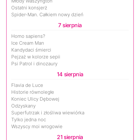
Młody Waszyngton
Ostatni konsjerż
Spider-Man. Całkiem nowy dzień
7 sierpnia
Homo sapiens?
Ice Cream Man
Kandydaci śmierci
Pejzaż w kolorze sepii
Psi Patrol i dinozaury
14 sierpnia
Flavia de Luce
Historie równoległe
Koniec Ulicy Dębowej
Odzyskany
Superfutrzak i złośliwa wiewiórka
Tylko jedna noc
Wszyscy moi wrogowie
21 sierpnia