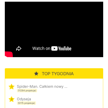
TOP TYGODNIA
Spider-Man. Całkiem nowy dzień
1
(11294 projekcje)
Odyseja
2
(5175 projekcje)