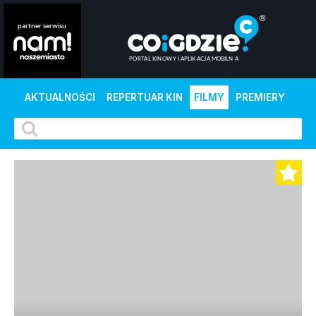
AKTUALNOŚCI
REPERTUAR KIN
FILMY
PREMIERY