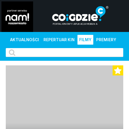
AKTUALNOŚCI
REPERTUAR KIN
FILMY
PREMIERY