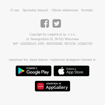
O nas
Sprzedaż danych
Oferta reklamowa
Kontakt
Copyright by coigdzie.pl sp. z o.o.
ul. Nowogrodzka 31, 00-511 Warszawa
NIP: 1182006143, KRS: 0000335060, REGON: 141962729
repertuar kin, baza imprez i wydarzeń dostępne również w: