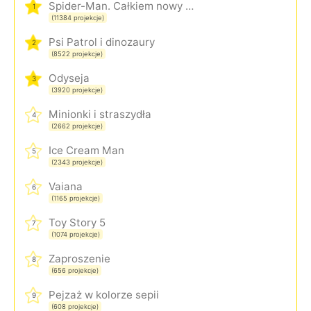
Spider-Man. Całkiem nowy dzień
1
(11384 projekcje)
Psi Patrol i dinozaury
2
(8522 projekcje)
Odyseja
3
(3920 projekcje)
Minionki i straszydła
4
(2662 projekcje)
Ice Cream Man
5
(2343 projekcje)
Vaiana
6
(1165 projekcje)
Toy Story 5
7
(1074 projekcje)
Zaproszenie
8
(656 projekcje)
Pejzaż w kolorze sepii
9
(608 projekcje)