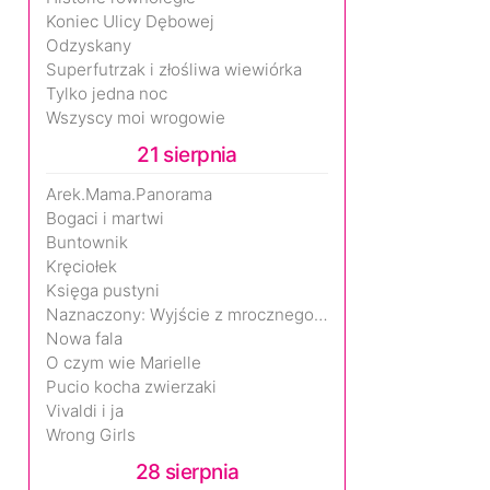
Koniec Ulicy Dębowej
Odzyskany
Superfutrzak i złośliwa wiewiórka
Tylko jedna noc
Wszyscy moi wrogowie
21 sierpnia
Arek.Mama.Panorama
Bogaci i martwi
Buntownik
Kręciołek
Księga pustyni
Naznaczony: Wyjście z mrocznego wymiaru
Nowa fala
O czym wie Marielle
Pucio kocha zwierzaki
Vivaldi i ja
Wrong Girls
28 sierpnia