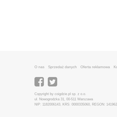
O nas
Sprzedaż danych
Oferta reklamowa
K
Copyright by coigdzie.pl sp. z o.o.
ul. Nowogrodzka 31, 00-511 Warszawa
NIP: 1182006143, KRS: 0000335060, REGON: 14196