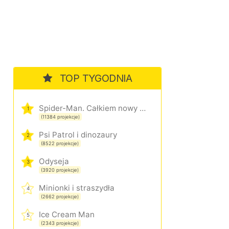
TOP TYGODNIA
Spider-Man. Całkiem nowy dzień
1
(11384 projekcje)
Psi Patrol i dinozaury
2
(8522 projekcje)
Odyseja
3
(3920 projekcje)
Minionki i straszydła
4
(2662 projekcje)
Ice Cream Man
5
(2343 projekcje)