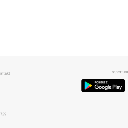
repertua
ontakt
2729