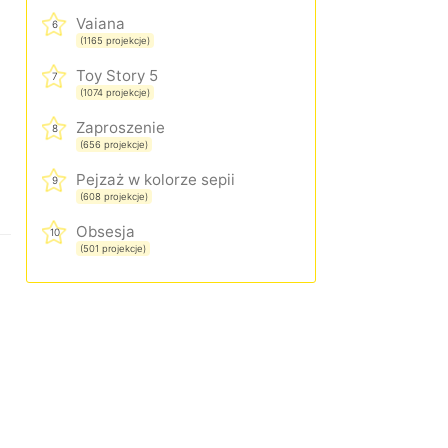
Vaiana
6
(1165 projekcje)
Toy Story 5
7
(1074 projekcje)
Zaproszenie
8
(656 projekcje)
Pejzaż w kolorze sepii
9
(608 projekcje)
Obsesja
10
(501 projekcje)