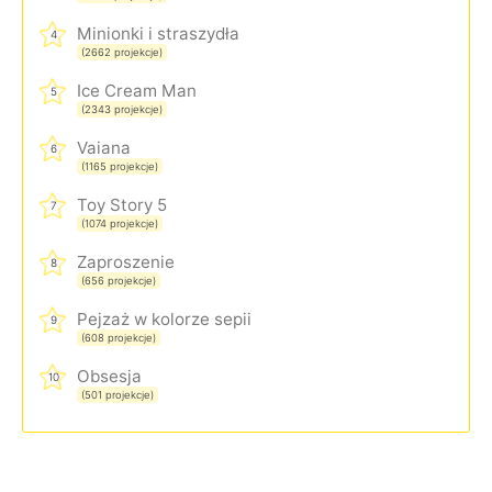
Minionki i straszydła
4
(2662 projekcje)
Ice Cream Man
5
(2343 projekcje)
Vaiana
6
(1165 projekcje)
Toy Story 5
7
(1074 projekcje)
Zaproszenie
8
(656 projekcje)
Pejzaż w kolorze sepii
9
(608 projekcje)
Obsesja
10
(501 projekcje)