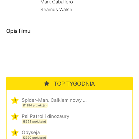
Mark Caballero
Seamus Walsh
Opis filmu
TOP TYGODNIA
Spider-Man. Całkiem nowy dzień
1
(11384 projekcje)
Psi Patrol i dinozaury
2
(8522 projekcje)
Odyseja
3
(3920 projekcje)