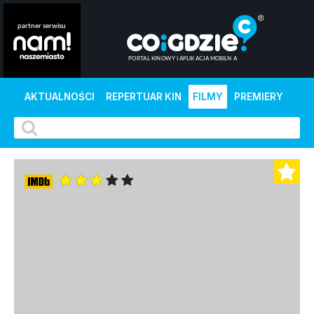
AKTUALNOŚCI
REPERTUAR KIN
FILMY
PREMIERY