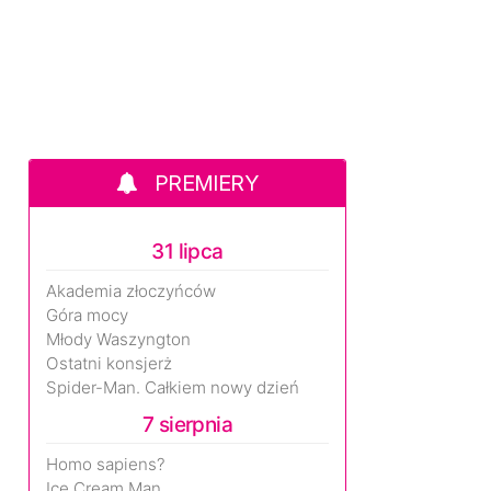
PREMIERY
31 lipca
Akademia złoczyńców
Góra mocy
Młody Waszyngton
Ostatni konsjerż
Spider-Man. Całkiem nowy dzień
7 sierpnia
Homo sapiens?
Ice Cream Man