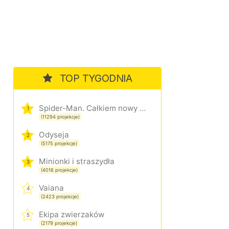
TOP TYGODNIA
Spider-Man. Całkiem nowy dzień
1
(11294 projekcje)
Odyseja
2
(5175 projekcje)
Minionki i straszydła
3
(4016 projekcje)
Vaiana
4
(2423 projekcje)
Ekipa zwierzaków
5
(2179 projekcje)