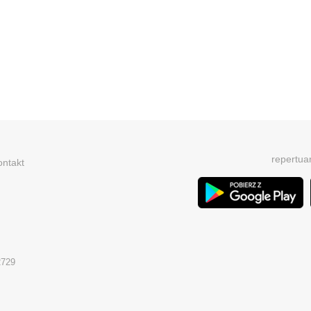
repertua
ontakt
2729