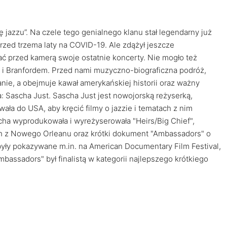
 jazzu”. Na czele tego genialnego klanu stał legendarny już
przed trzema laty na COVID-19. Ale zdążył jeszcze
ać przed kamerą swoje ostatnie koncerty. Nie mogło też
 i Branfordem. Przed nami muzyczno-biograficzna podróż,
ie, a obejmuje kawał amerykańskiej historii oraz ważny
ia: Sascha Just. Sascha Just jest nowojorską reżyserką,
ła do USA, aby kręcić filmy o jazzie i tematach z nim
cha wyprodukowała i wyreżyserowała "Heirs/Big Chief",
h z Nowego Orleanu oraz krótki dokument "Ambassadors" o
yły pokazywane m.in. na American Documentary Film Festival,
Ambassadors" był finalistą w kategorii najlepszego krótkiego