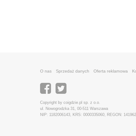
O nas
Sprzedaż danych
Oferta reklamowa
K
Copyright by coigdzie.pl sp. z o.o.
ul. Nowogrodzka 31, 00-511 Warszawa
NIP: 1182006143, KRS: 0000335060, REGON: 14196