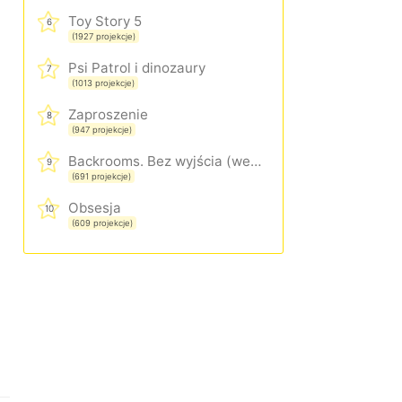
Toy Story 5
6
(1927 projekcje)
Psi Patrol i dinozaury
7
(1013 projekcje)
Zaproszenie
8
(947 projekcje)
Backrooms. Bez wyjścia (wersja rozszerzona)
9
(691 projekcje)
Obsesja
10
(609 projekcje)