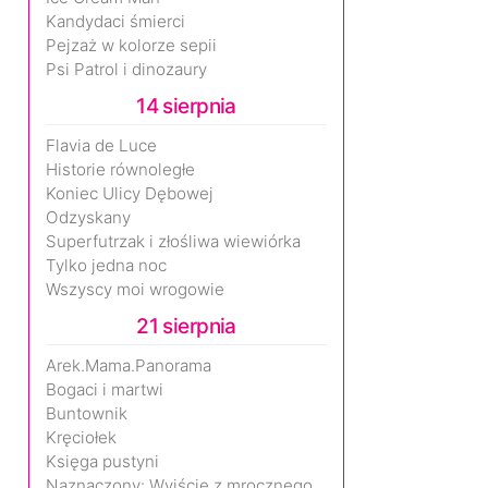
Kandydaci śmierci
Pejzaż w kolorze sepii
Psi Patrol i dinozaury
14 sierpnia
Flavia de Luce
Historie równoległe
Koniec Ulicy Dębowej
Odzyskany
Superfutrzak i złośliwa wiewiórka
Tylko jedna noc
Wszyscy moi wrogowie
21 sierpnia
Arek.Mama.Panorama
Bogaci i martwi
Buntownik
Kręciołek
Księga pustyni
Naznaczony: Wyjście z mrocznego wymiaru