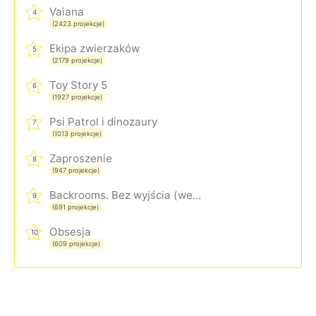
Vaiana
4
(2423 projekcje)
Ekipa zwierzaków
5
(2179 projekcje)
Toy Story 5
6
(1927 projekcje)
Psi Patrol i dinozaury
7
(1013 projekcje)
Zaproszenie
8
(947 projekcje)
Backrooms. Bez wyjścia (wersja rozszerzona)
9
(691 projekcje)
Obsesja
10
(609 projekcje)