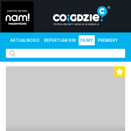
AKTUALNOŚCI
REPERTUAR KIN
FILMY
PREMIERY