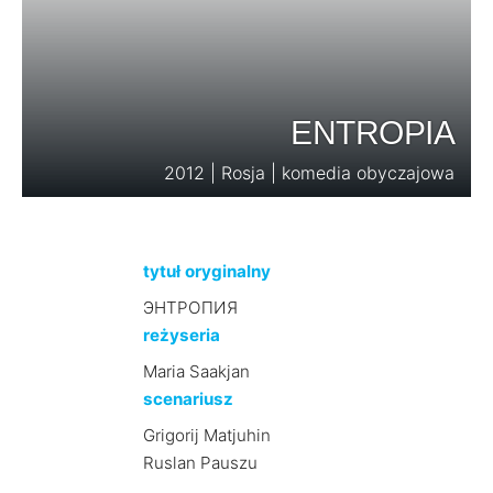
ENTROPIA
2012 | Rosja | komedia obyczajowa
tytuł oryginalny
ЭНТРОПИЯ
reżyseria
Maria Saakjan
scenariusz
Grigorij Matjuhin
Ruslan Pauszu