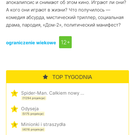
апокалипсис и снимают об этом кино. Играют ли они?
А кого они играют в жизни? Что получилось —
комедия абсурда, мистический триллер, социальная
драма, пародия, «Дом-2», политический манифест?
12+
ograniczenie wiekowe
TOP TYGODNIA
Spider-Man. Całkiem nowy dzień
1
(11294 projekcje)
Odyseja
2
(5175 projekcje)
Minionki i straszydła
3
(4016 projekcje)