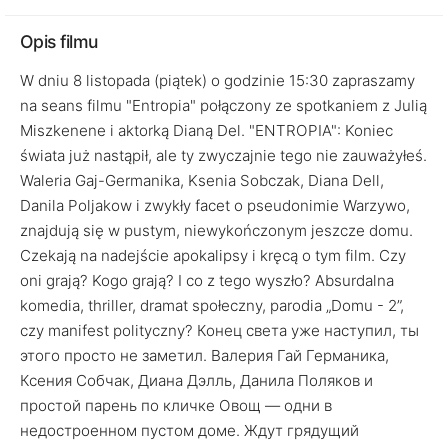
Opis filmu
W dniu 8 listopada (piątek) o godzinie 15:30 zapraszamy
na seans filmu "Entropia" połączony ze spotkaniem z Julią
Miszkenene i aktorką Dianą Del. "ENTROPIA": Koniec
świata już nastąpił, ale ty zwyczajnie tego nie zauważyłeś.
Waleria Gaj-Germanika, Ksenia Sobczak, Diana Dell,
Danila Poljakow i zwykły facet o pseudonimie Warzywo,
znajdują się w pustym, niewykończonym jeszcze domu.
Czekają na nadejście apokalipsy i kręcą o tym film. Czy
oni grają? Kogo grają? I co z tego wyszło? Absurdalna
komedia, thriller, dramat społeczny, parodia „Domu - 2”,
czy manifest polityczny? Конец света уже наступил, ты
этого просто не заметил. Валерия Гай Германика,
Ксения Собчак, Диана Дэлль, Данила Поляков и
простой парень по кличке Овощ — одни в
недостроенном пустом доме. Ждут грядущий