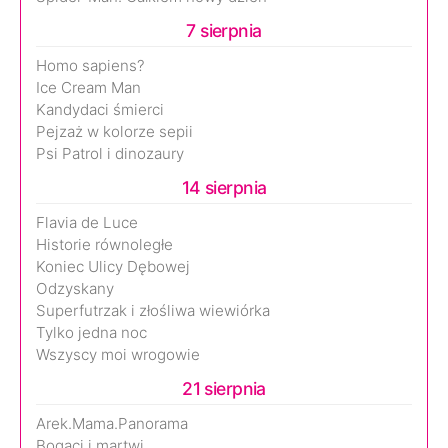
7 sierpnia
Homo sapiens?
Ice Cream Man
Kandydaci śmierci
Pejzaż w kolorze sepii
Psi Patrol i dinozaury
14 sierpnia
Flavia de Luce
Historie równoległe
Koniec Ulicy Dębowej
Odzyskany
Superfutrzak i złośliwa wiewiórka
Tylko jedna noc
Wszyscy moi wrogowie
21 sierpnia
Arek.Mama.Panorama
Bogaci i martwi