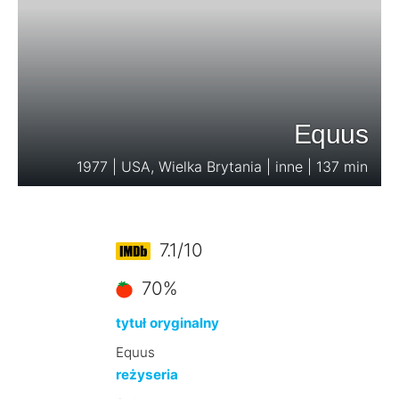
Equus
1977 | USA, Wielka Brytania | inne | 137 min
7.1/10
70%
tytuł oryginalny
Equus
reżyseria