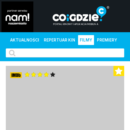
AKTUALNOŚCI
REPERTUAR KIN
FILMY
PREMIERY