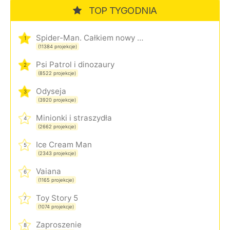
TOP TYGODNIA
Spider-Man. Całkiem nowy dzień
1
(11384 projekcje)
Psi Patrol i dinozaury
2
(8522 projekcje)
Odyseja
3
(3920 projekcje)
Minionki i straszydła
4
(2662 projekcje)
Ice Cream Man
5
(2343 projekcje)
Vaiana
6
(1165 projekcje)
Toy Story 5
7
(1074 projekcje)
Zaproszenie
8