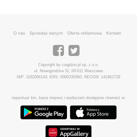
O nas
Sprzedaż danych
Oferta reklamowa
Kontakt
Copyright by coigdzie.pl sp. z o.o.
ul. Nowogrodzka 31, 00-511 Warszawa
NIP: 1182006143, KRS: 0000335060, REGON: 141962729
repertuar kin, baza imprez i wydarzeń dostępne również w: