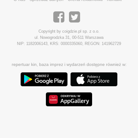
Copyright by coigdzie.pl sp. z o.o.
ul. Nowogrodzka 31, 00-511 Warszawa
NIP: 1182006143, KRS: 0000335060, REGON: 141962729
repertuar kin, baza imprez i wydarzeń dostępne również w: