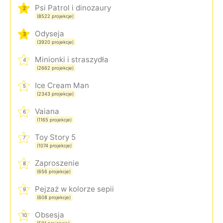
Psi Patrol i dinozaury
2
(8522 projekcje)
Odyseja
3
(3920 projekcje)
Minionki i straszydła
4
(2662 projekcje)
Ice Cream Man
5
(2343 projekcje)
Vaiana
6
(1165 projekcje)
Toy Story 5
7
(1074 projekcje)
Zaproszenie
8
(656 projekcje)
Pejzaż w kolorze sepii
9
(608 projekcje)
Obsesja
10