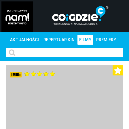
AKTUALNOŚCI
REPERTUAR KIN
FILMY
PREMIERY