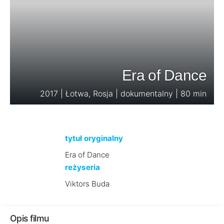
Era of Dance
2017 | Łotwa, Rosja | dokumentalny | 80 min
tytuł oryginalny
Era of Dance
reżyseria
Viktors Buda
Opis filmu