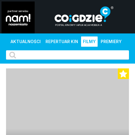
AKTUALNOŚCI
REPERTUAR KIN
FILMY
PREMIERY