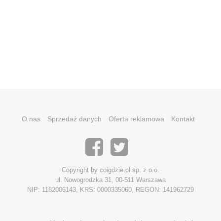
O nas
Sprzedaż danych
Oferta reklamowa
Kontakt
Copyright by coigdzie.pl sp. z o.o.
ul. Nowogrodzka 31, 00-511 Warszawa
NIP: 1182006143, KRS: 0000335060, REGON: 141962729