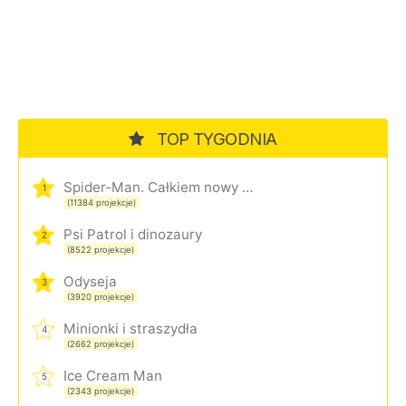
TOP TYGODNIA
Spider-Man. Całkiem nowy dzień
1
(11384 projekcje)
Psi Patrol i dinozaury
2
(8522 projekcje)
Odyseja
3
(3920 projekcje)
Minionki i straszydła
4
(2662 projekcje)
Ice Cream Man
5
(2343 projekcje)