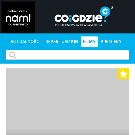
AKTUALNOŚCI
REPERTUAR KIN
FILMY
PREMIERY