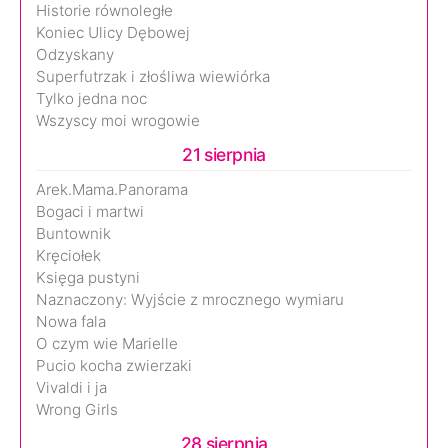
Historie równoległe
Koniec Ulicy Dębowej
Odzyskany
Superfutrzak i złośliwa wiewiórka
Tylko jedna noc
Wszyscy moi wrogowie
21 sierpnia
Arek.Mama.Panorama
Bogaci i martwi
Buntownik
Kręciołek
Księga pustyni
Naznaczony: Wyjście z mrocznego wymiaru
Nowa fala
O czym wie Marielle
Pucio kocha zwierzaki
Vivaldi i ja
Wrong Girls
28 sierpnia