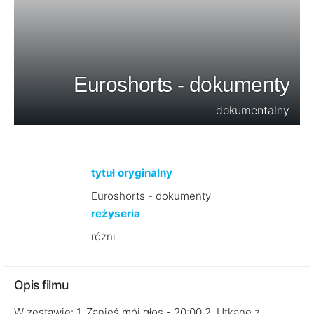
Euroshorts - dokumenty
dokumentalny
tytuł oryginalny
Euroshorts - dokumenty
reżyseria
różni
Opis filmu
W zestawie: 1. Zanieś mój głos - 20:00 2. Utkane z