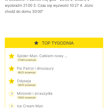
wyobraźni 21:00 3. Czas się wyzwolić 10:27 4. Józio
chodź do domu 30:00"
TOP TYGODNIA
Spider-Man. Całkiem nowy dzień
1
(11384 projekcje)
Psi Patrol i dinozaury
2
(8522 projekcje)
Odyseja
3
(3920 projekcje)
Minionki i straszydła
4
(2662 projekcje)
Ice Cream Man
5